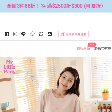
00 (可累折）
全館3件88折！🦄 滿$2
NEW
最新商品
熱銷TOP30