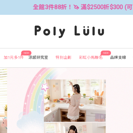
500折$300 (可累折）
全館3件88折！
NEW
NEW
加1元多1件
涼感研究室
特別企劃
彩虹小馬聯名
品牌支線