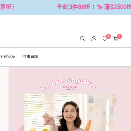
🦄 滿$2500折$300 (可累折）
全館
0
0
全館商品
門市資訊