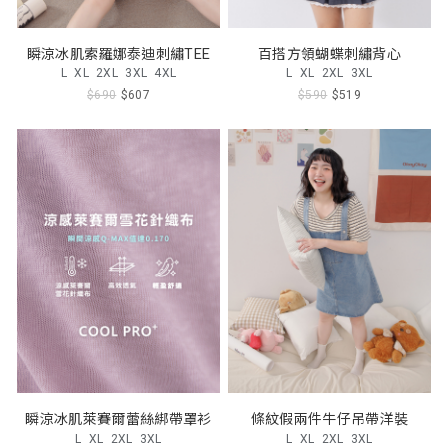
瞬涼冰肌索羅娜泰迪刺繡TEE
百搭方領蝴蝶刺繡背心
L
XL
2XL
3XL
4XL
L
XL
2XL
3XL
$690
$607
$590
$519
瞬涼冰肌萊賽爾蕾絲綁帶罩衫
條紋假兩件牛仔吊帶洋裝
L
XL
2XL
3XL
L
XL
2XL
3XL