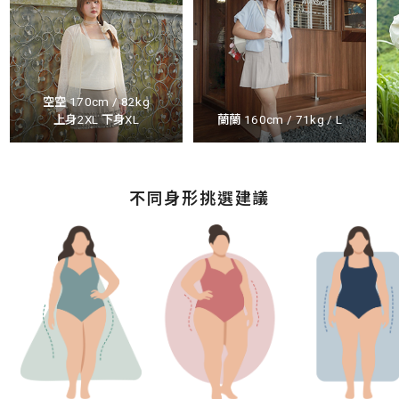
空空 170cm / 82kg
上身2XL 下身XL
蘭蘭 160cm / 71kg / L
不同身形挑選建議