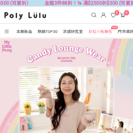
折）
全館3件88折！🦄 滿$2500折$300 (可累折）
全
0
0
NEW
本周新品
熱銷TOP30
涼感研究室
彩虹小馬聯名
門市資