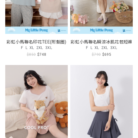
彩虹小馬聯名印花TEE(附髮圈)
彩虹小馬聯名瞬涼冰肌花苞短褲
F
L
XL
2XL
3XL
F
L
XL
2XL
3XL
$850
$748
$790
$695