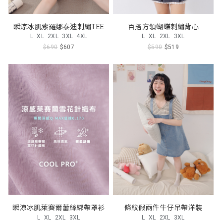
瞬涼冰肌索羅娜泰迪刺繡TEE
百搭方領蝴蝶刺繡背心
L
XL
2XL
3XL
4XL
L
XL
2XL
3XL
$690
$607
$590
$519
瞬涼冰肌萊賽爾蕾絲綁帶罩衫
條紋假兩件牛仔吊帶洋裝
L
XL
2XL
3XL
L
XL
2XL
3XL