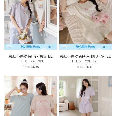
彩虹小馬聯名印花短版TEE
彩虹小馬聯名瞬涼冰肌印花TEE
F
L
XL
2XL
3XL
F
L
XL
2XL
3XL
$790
$695
$850
$748