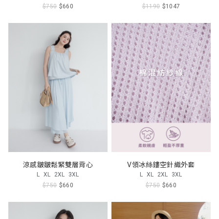
$750
$660
$1190
$1047
涼感皺皺鬆緊雙層背心
V領冰絲鏤空針織外套
L
XL
2XL
3XL
L
XL
2XL
3XL
$750
$660
$750
$660