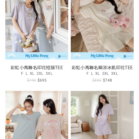
彩虹小馬聯名印花短版TEE
彩虹小馬聯名瞬涼冰肌印花TEE
F
L
XL
2XL
3XL
F
L
XL
2XL
3XL
$790
$695
$850
$748