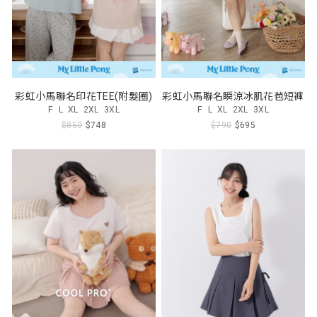
彩虹小馬聯名印花TEE(附髮圈)
彩虹小馬聯名瞬涼冰肌花苞短褲
F
L
XL
2XL
3XL
F
L
XL
2XL
3XL
$850
$748
$790
$695