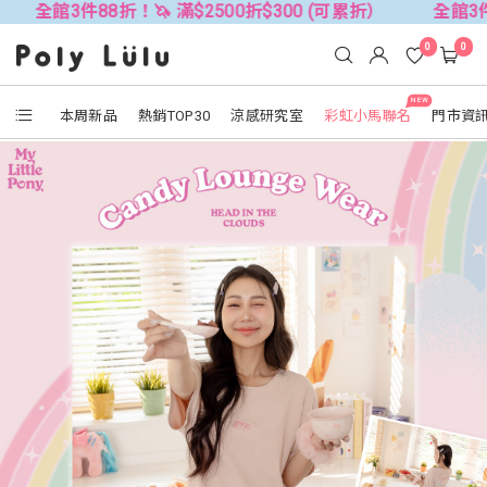
88折！🦄 滿$2500折$300 (可累折）
全館3件88折！🦄 
0
0
NEW
本周新品
熱銷TOP30
涼感研究室
彩虹小馬聯名
門市資