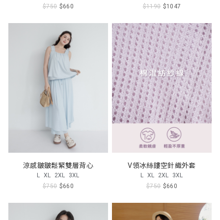
$750
$660
$1190
$1047
涼感皺皺鬆緊雙層背心
V領冰絲鏤空針織外套
L
XL
2XL
3XL
L
XL
2XL
3XL
$750
$660
$750
$660