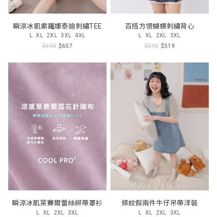
瞬涼冰肌索羅娜泰迪刺繡TEE
百搭方領蝴蝶刺繡背心
L
XL
2XL
3XL
4XL
L
XL
2XL
3XL
$690
$607
$590
$519
瞬涼冰肌萊賽爾蕾絲綁帶罩衫
條紋假兩件牛仔吊帶洋裝
L
XL
2XL
3XL
L
XL
2XL
3XL