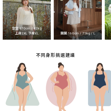
空空 170cm / 82kg
上身2XL 下身XL
蘭蘭 160cm / 71kg / L
不同身形挑選建議