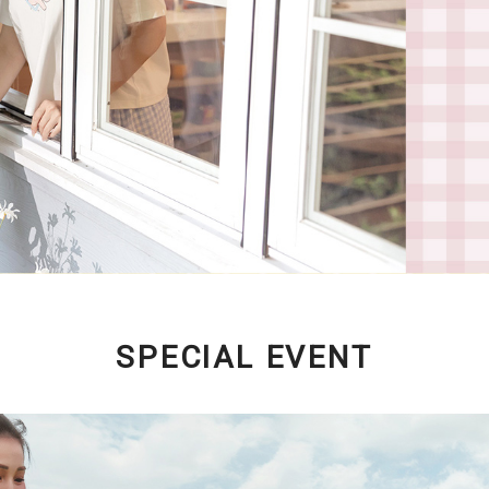
SPECIAL EVENT