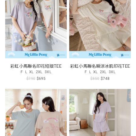
彩虹小馬聯名印花短版TEE
彩虹小馬聯名瞬涼冰肌印花TEE
F
L
XL
2XL
3XL
F
L
XL
2XL
3XL
$790
$695
$850
$748