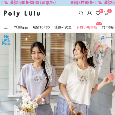
00折$300 (可累折）
全館3件88折！🦄 滿$2500折$300
0
0
NEW
本周新品
熱銷TOP30
涼感研究室
彩虹小馬聯名
門市資