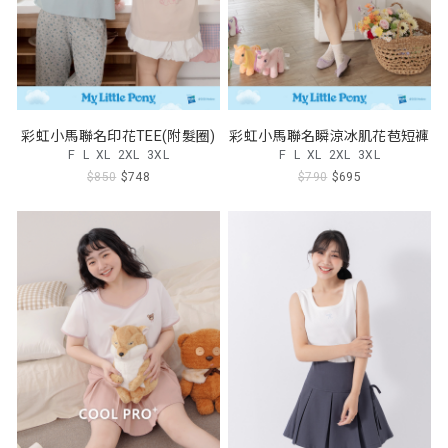
彩虹小馬聯名印花TEE(附髮圈)
彩虹小馬聯名瞬涼冰肌花苞短褲
F
L
XL
2XL
3XL
F
L
XL
2XL
3XL
$850
$748
$790
$695