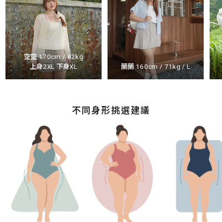
空空 170cm / 82kg
上身2XL 下身XL
蘭蘭 160cm / 71kg / L
不同身形挑選建議