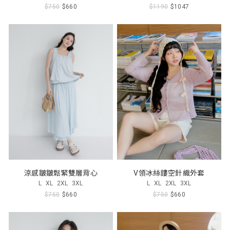
$750
$660
$1190
$1047
涼感皺皺鬆緊雙層背心
V領冰絲鏤空針織外套
L
XL
2XL
3XL
L
XL
2XL
3XL
$750
$660
$750
$660