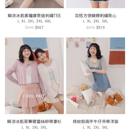
瞬涼冰肌索羅娜泰迪刺繡TEE
百搭方領蝴蝶刺繡背心
L
XL
2XL
3XL
4XL
L
XL
2XL
3XL
$690
$607
$590
$519
瞬涼冰肌萊賽爾蕾絲綁帶罩衫
條紋假兩件牛仔吊帶洋裝
L
XL
2XL
3XL
L
XL
2XL
3XL