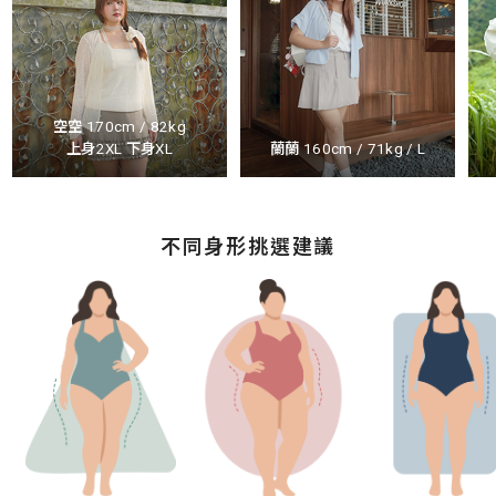
空空 170cm / 82kg
上身2XL 下身XL
蘭蘭 160cm / 71kg / L
不同身形挑選建議