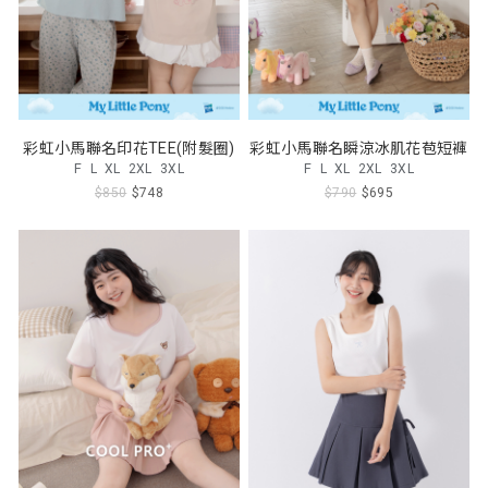
彩虹小馬聯名印花TEE(附髮圈)
彩虹小馬聯名瞬涼冰肌花苞短褲
F
L
XL
2XL
3XL
F
L
XL
2XL
3XL
$850
$748
$790
$695