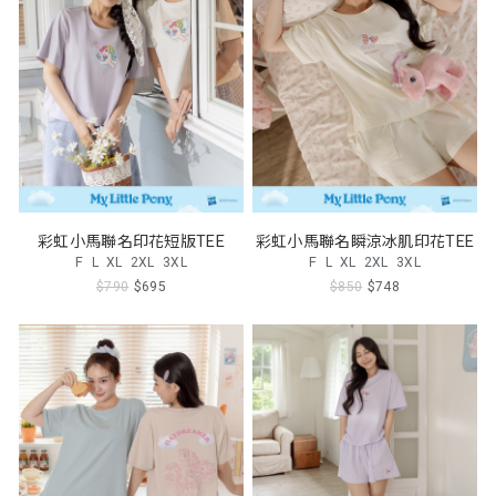
彩虹小馬聯名印花短版TEE
彩虹小馬聯名瞬涼冰肌印花TEE
F
L
XL
2XL
3XL
F
L
XL
2XL
3XL
$790
$695
$850
$748