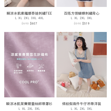
瞬涼冰肌索羅娜泰迪刺繡TEE
百搭方領蝴蝶刺繡背心
L
XL
2XL
3XL
4XL
L
XL
2XL
3XL
$690
$607
$590
$519
瞬涼冰肌萊賽爾蕾絲綁帶罩衫
條紋假兩件牛仔吊帶洋裝
L
XL
2XL
3XL
L
XL
2XL
3XL