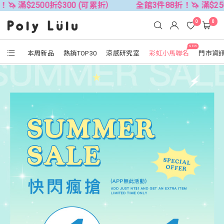
00折$300 (可累折）
全館3件88折！🦄 滿$2500折$300
0
0
NEW
本周新品
熱銷TOP30
涼感研究室
彩虹小馬聯名
門市資