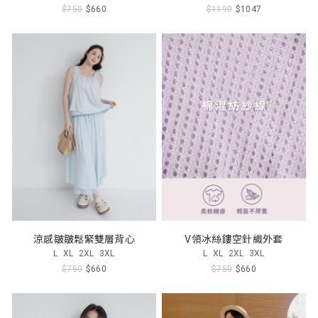
$750
$660
$1190
$1047
涼感皺皺鬆緊雙層背心
V領冰絲鏤空針織外套
L
XL
2XL
3XL
L
XL
2XL
3XL
$750
$660
$750
$660