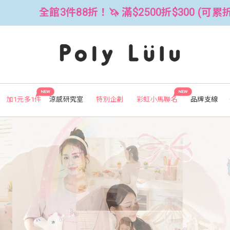
0折$300 (可累折）
全館3件88折！🦄
NEW
NEW
加1元多1件
涼感研究室
特別企劃
彩虹小馬聯名
品牌支線