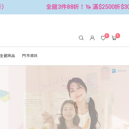
 滿$2500折$300 (可累折）
全館3件
0
0
全館商品
門市資訊