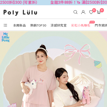
0 (可累折）
全館3件88折！🦄 滿$2500折$300 (可累折）
0
0
NEW
本周新品
熱銷TOP30
涼感研究室
彩虹小馬聯名
門市資