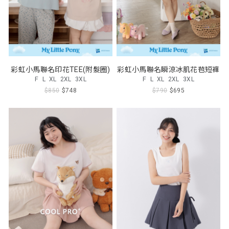
彩虹小馬聯名印花TEE(附髮圈)
彩虹小馬聯名瞬涼冰肌花苞短褲
F
L
XL
2XL
3XL
F
L
XL
2XL
3XL
$850
$748
$790
$695