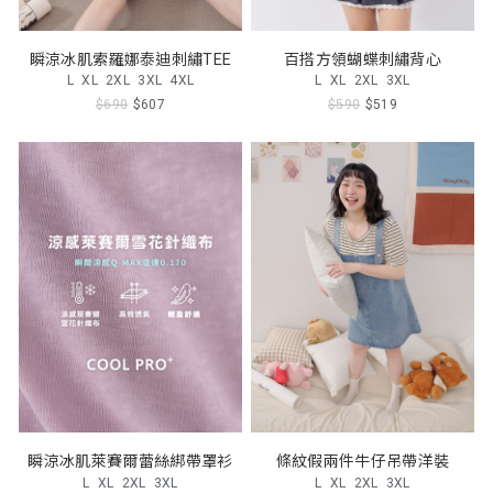
瞬涼冰肌索羅娜泰迪刺繡TEE
百搭方領蝴蝶刺繡背心
L
XL
2XL
3XL
4XL
L
XL
2XL
3XL
$690
$607
$590
$519
瞬涼冰肌萊賽爾蕾絲綁帶罩衫
條紋假兩件牛仔吊帶洋裝
L
XL
2XL
3XL
L
XL
2XL
3XL