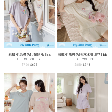
彩虹小馬聯名印花短版TEE
彩虹小馬聯名瞬涼冰肌印花TEE
F
L
XL
2XL
3XL
F
L
XL
2XL
3XL
$790
$695
$850
$748