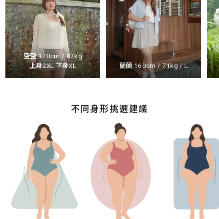
空空 170cm / 82kg
上身2XL 下身XL
蘭蘭 160cm / 71kg / L
不同身形挑選建議