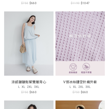
$750
$660
$1190
$1047
涼感皺皺鬆緊雙層背心
V領冰絲鏤空針織外套
L
XL
2XL
3XL
L
XL
2XL
3XL
$750
$660
$750
$660