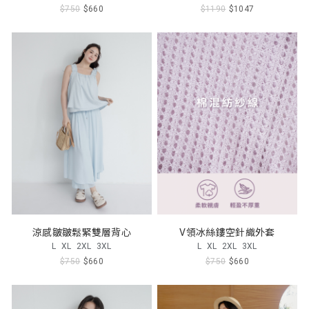
$750
$660
$1190
$1047
涼感皺皺鬆緊雙層背心
V領冰絲鏤空針織外套
L
XL
2XL
3XL
L
XL
2XL
3XL
$750
$660
$750
$660