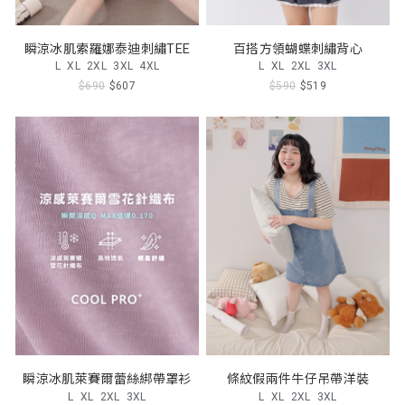
瞬涼冰肌索羅娜泰迪刺繡TEE
百搭方領蝴蝶刺繡背心
L
XL
2XL
3XL
4XL
L
XL
2XL
3XL
$690
$607
$590
$519
瞬涼冰肌萊賽爾蕾絲綁帶罩衫
條紋假兩件牛仔吊帶洋裝
L
XL
2XL
3XL
L
XL
2XL
3XL