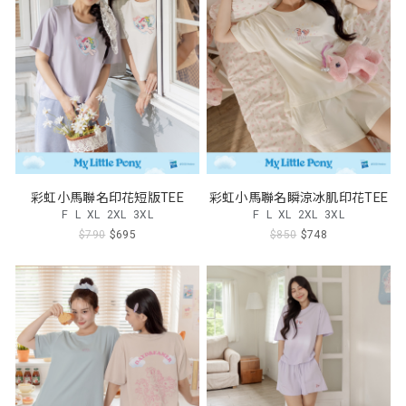
彩虹小馬聯名印花短版TEE
彩虹小馬聯名瞬涼冰肌印花TEE
F
L
XL
2XL
3XL
F
L
XL
2XL
3XL
$790
$695
$850
$748