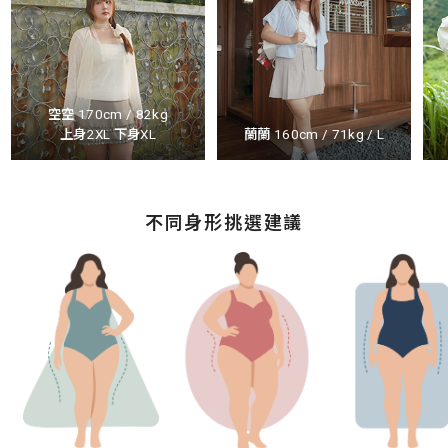
空空 170cm / 82kg
上身2XL 下身XL
蘭蘭 160cm / 71kg / L
不同身形挑選建議