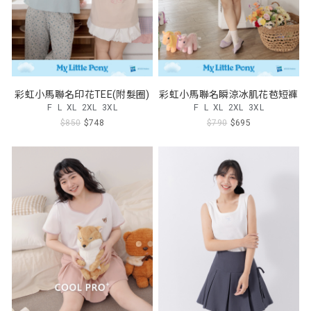
彩虹小馬聯名印花TEE(附髮圈)
彩虹小馬聯名瞬涼冰肌花苞短褲
F
L
XL
2XL
3XL
F
L
XL
2XL
3XL
$850
$748
$790
$695