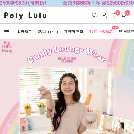
0 (可累折）
全館3件88折！🦄 滿$2500折$300 (可累折）
0
0
NEW
本周新品
熱銷TOP30
涼感研究室
彩虹小馬聯名
門市資