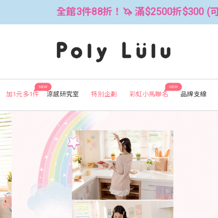
2500折$300 (可累折）
全館3件88折
NEW
NEW
加1元多1件
涼感研究室
特別企劃
彩虹小馬聯名
品牌支線