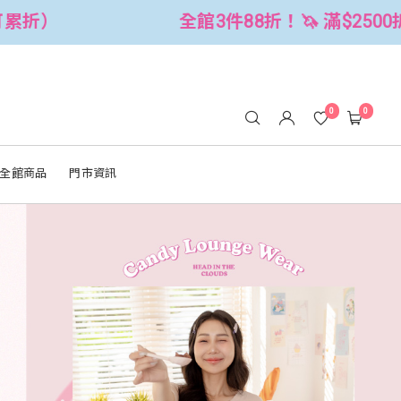
！🦄 滿$2500折$300 (可累折）
全
0
0
全館商品
門市資訊