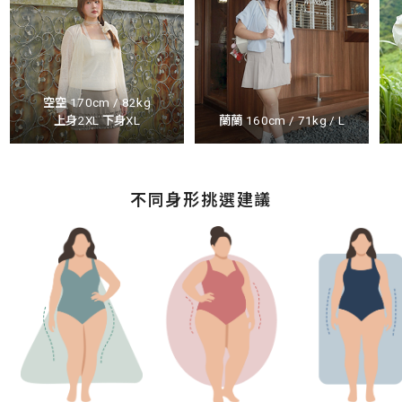
空空 170cm / 82kg
上身2XL 下身XL
蘭蘭 160cm / 71kg / L
不同身形挑選建議