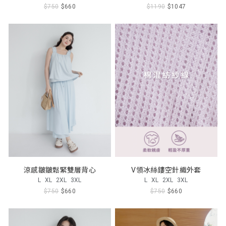
$750
$660
$1190
$1047
涼感皺皺鬆緊雙層背心
V領冰絲鏤空針織外套
L
XL
2XL
3XL
L
XL
2XL
3XL
$750
$660
$750
$660