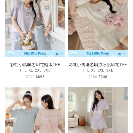
彩虹小馬聯名印花短版TEE
彩虹小馬聯名瞬涼冰肌印花TEE
F
L
XL
2XL
3XL
F
L
XL
2XL
3XL
$790
$695
$850
$748