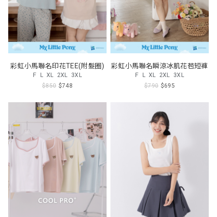
彩虹小馬聯名印花TEE(附髮圈)
彩虹小馬聯名瞬涼冰肌花苞短褲
F
L
XL
2XL
3XL
F
L
XL
2XL
3XL
$850
$748
$790
$695