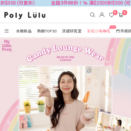
可累折）
全館3件88折！🦄 滿$2500折$300 (可累折）
0
0
NEW
本周新品
熱銷TOP30
涼感研究室
彩虹小馬聯名
門市資