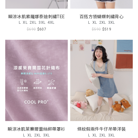
瞬涼冰肌索羅娜泰迪刺繡TEE
百搭方領蝴蝶刺繡背心
L
XL
2XL
3XL
4XL
L
XL
2XL
3XL
$690
$607
$590
$519
瞬涼冰肌萊賽爾蕾絲綁帶罩衫
條紋假兩件牛仔吊帶洋裝
L
XL
2XL
3XL
L
XL
2XL
3XL