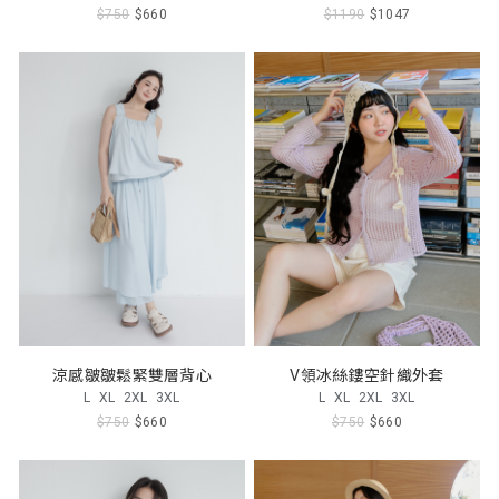
$750
$660
$1190
$1047
涼感皺皺鬆緊雙層背心
V領冰絲鏤空針織外套
L
XL
2XL
3XL
L
XL
2XL
3XL
$750
$660
$750
$660