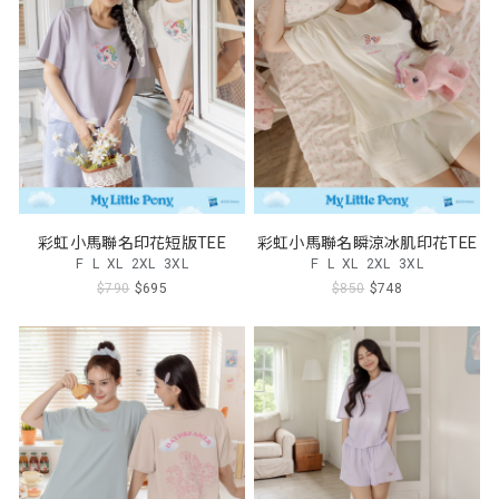
彩虹小馬聯名印花短版TEE
彩虹小馬聯名瞬涼冰肌印花TEE
F
L
XL
2XL
3XL
F
L
XL
2XL
3XL
$790
$695
$850
$748