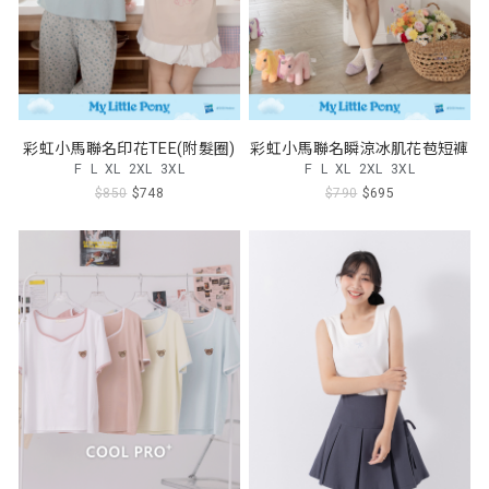
彩虹小馬聯名印花TEE(附髮圈)
彩虹小馬聯名瞬涼冰肌花苞短褲
F
L
XL
2XL
3XL
F
L
XL
2XL
3XL
$850
$748
$790
$695