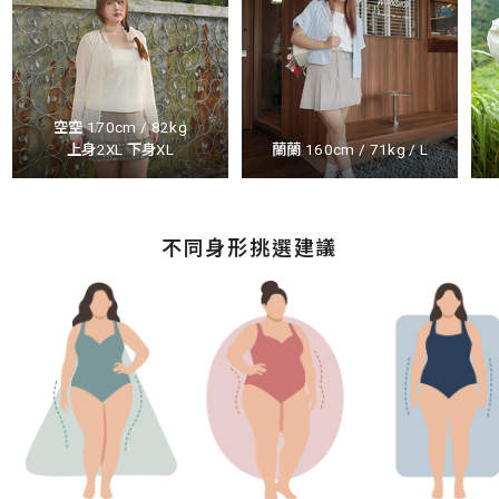
空空 170cm / 82kg
上身2XL 下身XL
蘭蘭 160cm / 71kg / L
不同身形挑選建議