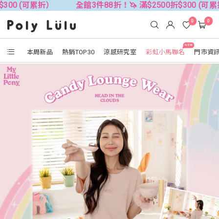
折）
全館3件88折！🦄 滿$2500折$300 (可累折）
全
0
0
NEW
本周新品
熱銷TOP30
涼感研究室
彩虹小馬聯名
門市資