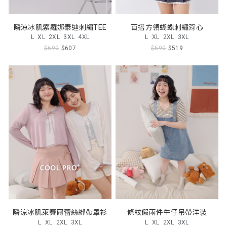
瞬涼冰肌索羅娜泰迪刺繡TEE
百搭方領蝴蝶刺繡背心
L
XL
2XL
3XL
4XL
L
XL
2XL
3XL
$690
$607
$590
$519
瞬涼冰肌萊賽爾蕾絲綁帶罩衫
條紋假兩件牛仔吊帶洋裝
L
XL
2XL
3XL
L
XL
2XL
3XL