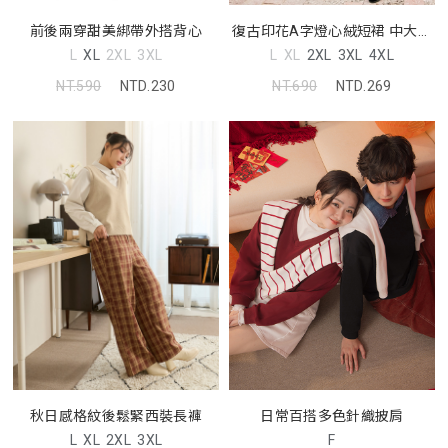
前後兩穿甜美綁帶外搭背心
復古印花A字燈心絨短裙 中大尺
碼裙子
L
XL
2XL
3XL
L
XL
2XL
3XL
4XL
NT.590
NTD.230
NT.690
NTD.269
日常百搭多色針織披肩
秋日感格紋後鬆緊西裝長褲
F
L
XL
2XL
3XL