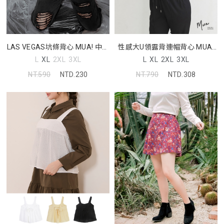
LAS VEGAS坑條背心 MUA! 中大
性感大U領露背連帽背心 MUA!
尺碼上衣
中大尺碼上衣
L
XL
2XL
3XL
L
XL
2XL
3XL
NT.590
NTD.230
NT.790
NTD.308