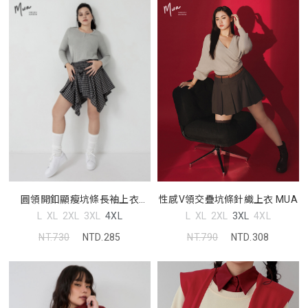
性感V領交疊坑條針織上衣 MUA
圓領開釦顯瘦坑條長袖上衣
MUA
L
XL
2XL
3XL
4XL
L
XL
2XL
3XL
4XL
NT.790
NTD.308
NT.730
NTD.285