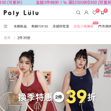
 (可累折）
全館3件88折！🦄 滿$2500折$300 (可累折）
0
0
NEW
本周新品
熱銷TOP30
涼感研究室
彩虹小馬聯名
門市資
首頁
2件39折