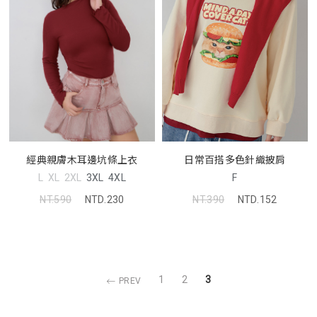
日常百搭多色針織披肩
經典親膚木耳邊坑條上衣
F
L
XL
2XL
3XL
4XL
NT.390
NTD.152
NT.590
NTD.230
1
2
3
PREV