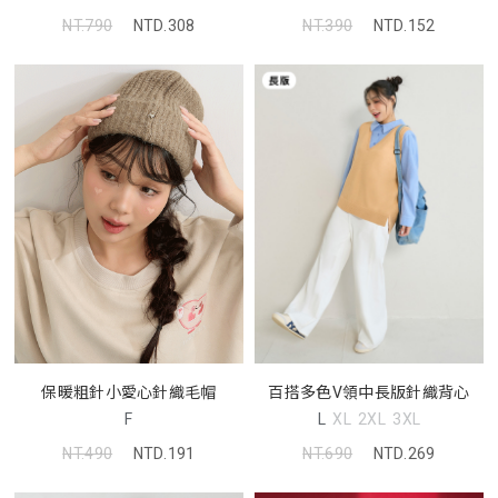
NT.390
NTD.152
NT.790
NTD.308
保暖粗針小愛心針織毛帽
百搭多色V領中長版針織背心
F
L
XL
2XL
3XL
NT.490
NTD.191
NT.690
NTD.269