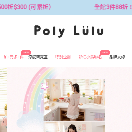
全館3件88折！🦄 滿$2500折$300 (可累折）
NEW
NEW
加1元多1件
涼感研究室
特別企劃
彩虹小馬聯名
品牌支線