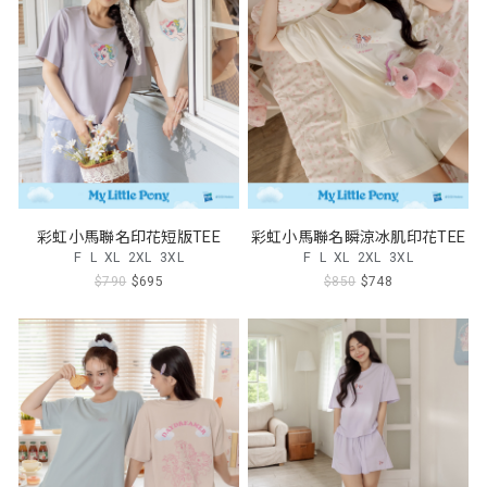
彩虹小馬聯名印花短版TEE
彩虹小馬聯名瞬涼冰肌印花TEE
F
L
XL
2XL
3XL
F
L
XL
2XL
3XL
$790
$695
$850
$748