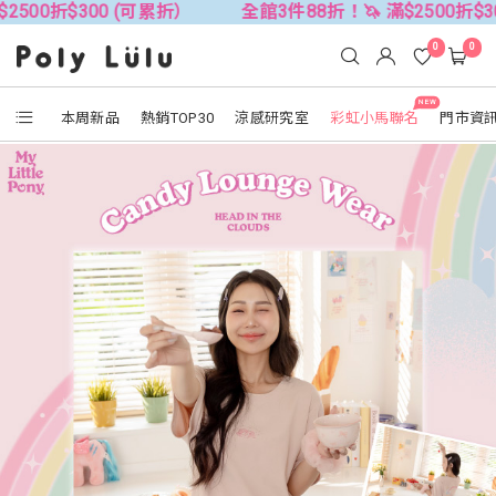
00 (可累折）
全館3件88折！🦄 滿$2500折$300 (可累折
0
0
NEW
本周新品
熱銷TOP30
涼感研究室
彩虹小馬聯名
門市資