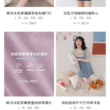
瞬涼冰肌索羅娜泰迪刺繡TEE
百搭方領蝴蝶刺繡背心
L
XL
2XL
3XL
4XL
L
XL
2XL
3XL
$690
$607
$590
$519
瞬涼冰肌萊賽爾蕾絲綁帶罩衫
條紋假兩件牛仔吊帶洋裝
L
XL
2XL
3XL
L
XL
2XL
3XL