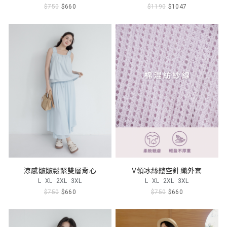
$750
$660
$1190
$1047
涼感皺皺鬆緊雙層背心
V領冰絲鏤空針織外套
L
XL
2XL
3XL
L
XL
2XL
3XL
$750
$660
$750
$660