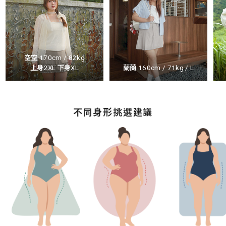
空空 170cm / 82kg
上身2XL 下身XL
蘭蘭 160cm / 71kg / L
不同身形挑選建議