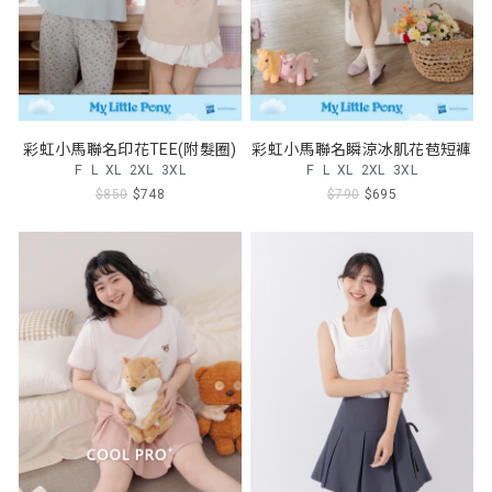
彩虹小馬聯名印花TEE(附髮圈)
彩虹小馬聯名瞬涼冰肌花苞短褲
F
L
XL
2XL
3XL
F
L
XL
2XL
3XL
$850
$748
$790
$695