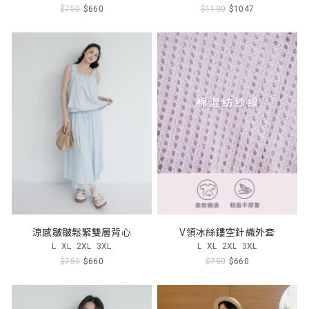
$750
$660
$1190
$1047
涼感皺皺鬆緊雙層背心
V領冰絲鏤空針織外套
L
XL
2XL
3XL
L
XL
2XL
3XL
$750
$660
$750
$660