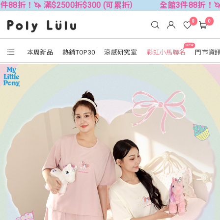
滿$2500折$300 (可累折）
全館3件88折！🦄 滿$2500折
0
0
NEW
本周新品
熱銷TOP30
涼感研究室
彩虹小馬聯名
門市資