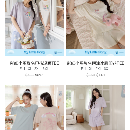
彩虹小馬聯名印花短版TEE
彩虹小馬聯名瞬涼冰肌印花TEE
F
L
XL
2XL
3XL
F
L
XL
2XL
3XL
$790
$695
$850
$748