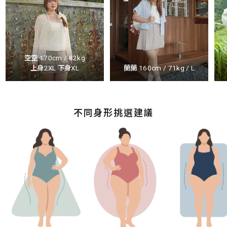
空空 170cm / 82kg
上身2XL 下身XL
蘭蘭 160cm / 71kg / L
不同身形挑選建議