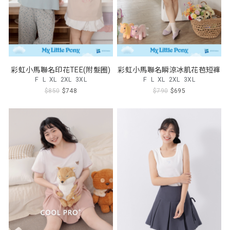
彩虹小馬聯名印花TEE(附髮圈)
彩虹小馬聯名瞬涼冰肌花苞短褲
F
L
XL
2XL
3XL
F
L
XL
2XL
3XL
$850
$748
$790
$695