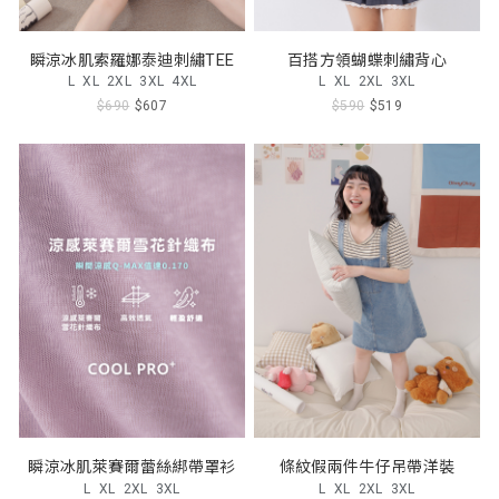
瞬涼冰肌索羅娜泰迪刺繡TEE
百搭方領蝴蝶刺繡背心
L
XL
2XL
3XL
4XL
L
XL
2XL
3XL
$690
$607
$590
$519
瞬涼冰肌萊賽爾蕾絲綁帶罩衫
條紋假兩件牛仔吊帶洋裝
L
XL
2XL
3XL
L
XL
2XL
3XL