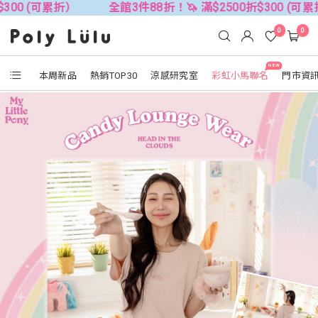
累折）
全館3件88折！🦄 滿$2500折$300 (可累折）
全
0
0
NEW
本周新品
熱銷TOP30
涼感研究室
彩虹小馬聯名
門市資