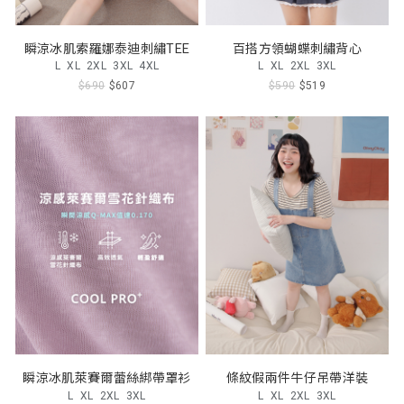
瞬涼冰肌索羅娜泰迪刺繡TEE
百搭方領蝴蝶刺繡背心
L
XL
2XL
3XL
4XL
L
XL
2XL
3XL
$690
$607
$590
$519
瞬涼冰肌萊賽爾蕾絲綁帶罩衫
條紋假兩件牛仔吊帶洋裝
L
XL
2XL
3XL
L
XL
2XL
3XL