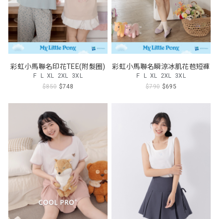
彩虹小馬聯名印花TEE(附髮圈)
彩虹小馬聯名瞬涼冰肌花苞短褲
F
L
XL
2XL
3XL
F
L
XL
2XL
3XL
$850
$748
$790
$695