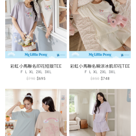
彩虹小馬聯名印花短版TEE
彩虹小馬聯名瞬涼冰肌印花TEE
F
L
XL
2XL
3XL
F
L
XL
2XL
3XL
$790
$695
$850
$748