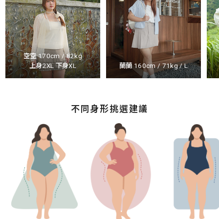
空空 170cm / 82kg
上身2XL 下身XL
蘭蘭 160cm / 71kg / L
不同身形挑選建議