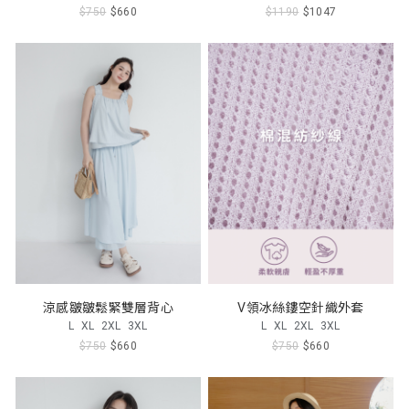
$750
$660
$1190
$1047
涼感皺皺鬆緊雙層背心
V領冰絲鏤空針織外套
L
XL
2XL
3XL
L
XL
2XL
3XL
$750
$660
$750
$660