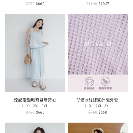
$750
$660
$1190
$1047
涼感皺皺鬆緊雙層背心
V領冰絲鏤空針織外套
L
XL
2XL
3XL
L
XL
2XL
3XL
$750
$660
$750
$660