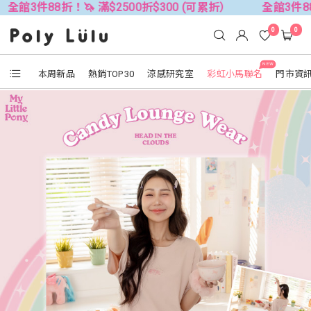
折！🦄 滿$2500折$300 (可累折）
全館3件88折！🦄 滿$
0
0
NEW
本周新品
熱銷TOP30
涼感研究室
彩虹小馬聯名
門市資