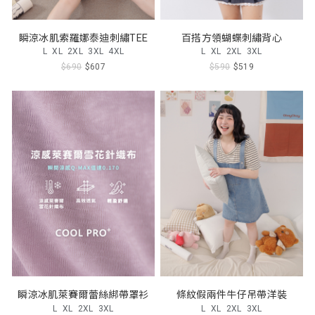
瞬涼冰肌索羅娜泰迪刺繡TEE
百搭方領蝴蝶刺繡背心
L
XL
2XL
3XL
4XL
L
XL
2XL
3XL
$690
$607
$590
$519
瞬涼冰肌萊賽爾蕾絲綁帶罩衫
條紋假兩件牛仔吊帶洋裝
L
XL
2XL
3XL
L
XL
2XL
3XL