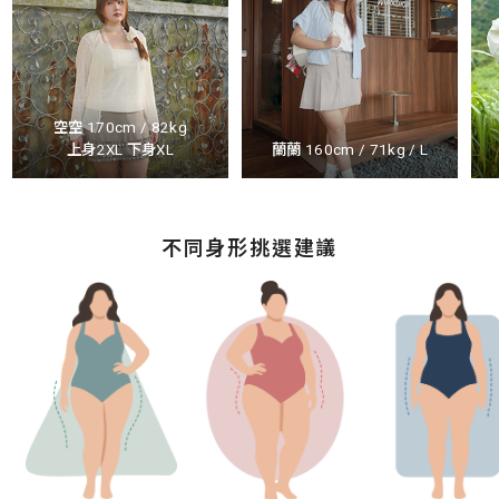
空空 170cm / 82kg
上身2XL 下身XL
蘭蘭 160cm / 71kg / L
不同身形挑選建議