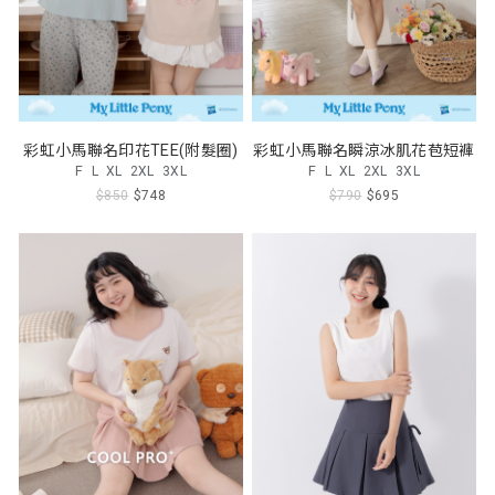
彩虹小馬聯名印花TEE(附髮圈)
彩虹小馬聯名瞬涼冰肌花苞短褲
F
L
XL
2XL
3XL
F
L
XL
2XL
3XL
$850
$748
$790
$695