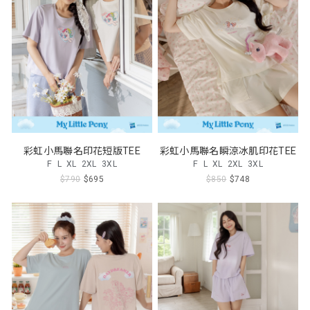
彩虹小馬聯名印花短版TEE
彩虹小馬聯名瞬涼冰肌印花TEE
F
L
XL
2XL
3XL
F
L
XL
2XL
3XL
$790
$695
$850
$748