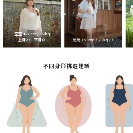
空空 170cm / 82kg
上身2XL 下身XL
蘭蘭 160cm / 71kg / L
不同身形挑選建議