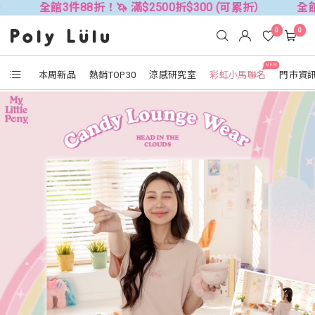
3件88折！🦄 滿$2500折$300 (可累折）
全館3件88折！
0
0
NEW
本周新品
熱銷TOP30
涼感研究室
彩虹小馬聯名
門市資