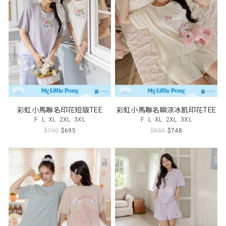
彩虹小馬聯名印花短版TEE
彩虹小馬聯名瞬涼冰肌印花TEE
F
L
XL
2XL
3XL
F
L
XL
2XL
3XL
$790
$695
$850
$748