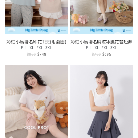
彩虹小馬聯名印花TEE(附髮圈)
彩虹小馬聯名瞬涼冰肌花苞短褲
F
L
XL
2XL
3XL
F
L
XL
2XL
3XL
$850
$748
$790
$695