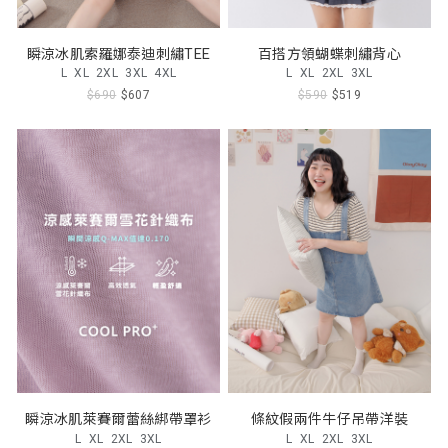
瞬涼冰肌索羅娜泰迪刺繡TEE
百搭方領蝴蝶刺繡背心
L
XL
2XL
3XL
4XL
L
XL
2XL
3XL
$690
$607
$590
$519
瞬涼冰肌萊賽爾蕾絲綁帶罩衫
條紋假兩件牛仔吊帶洋裝
L
XL
2XL
3XL
L
XL
2XL
3XL