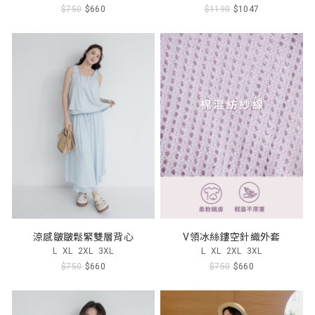
$750
$660
$1190
$1047
涼感皺皺鬆緊雙層背心
V領冰絲鏤空針織外套
L
XL
2XL
3XL
L
XL
2XL
3XL
$750
$660
$750
$660