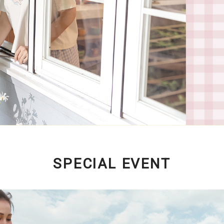
SPECIAL EVENT