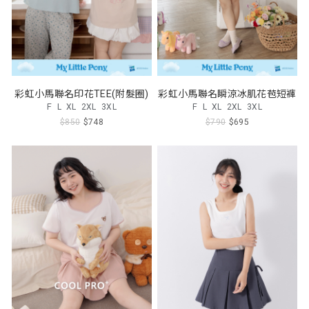
彩虹小馬聯名印花TEE(附髮圈)
彩虹小馬聯名瞬涼冰肌花苞短褲
F
L
XL
2XL
3XL
F
L
XL
2XL
3XL
$850
$748
$790
$695