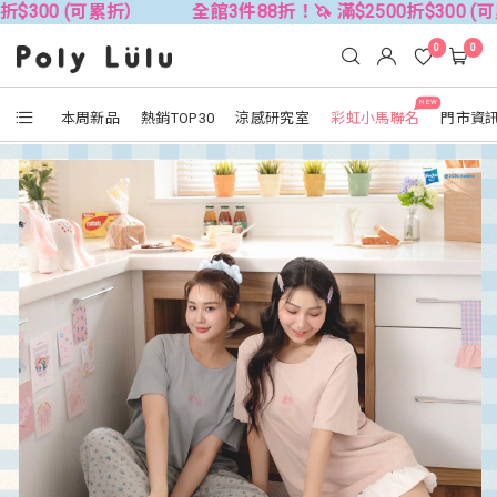
可累折）
全館3件88折！🦄 滿$2500折$300 (可累折）
0
0
NEW
本周新品
熱銷TOP30
涼感研究室
彩虹小馬聯名
門市資