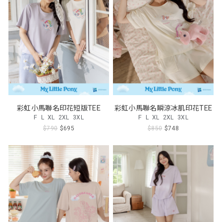
彩虹小馬聯名印花短版TEE
彩虹小馬聯名瞬涼冰肌印花TEE
F
L
XL
2XL
3XL
F
L
XL
2XL
3XL
$790
$695
$850
$748