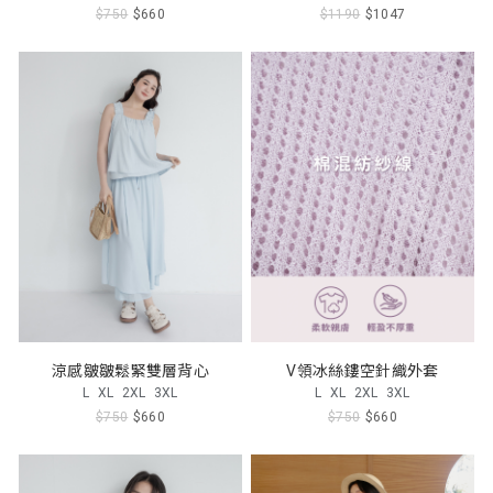
$750
$660
$1190
$1047
涼感皺皺鬆緊雙層背心
V領冰絲鏤空針織外套
L
XL
2XL
3XL
L
XL
2XL
3XL
$750
$660
$750
$660