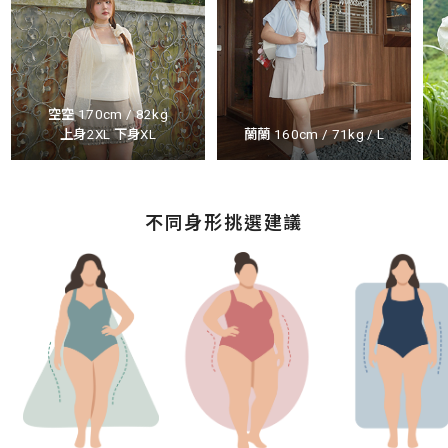
空空 170cm / 82kg
上身2XL 下身XL
蘭蘭 160cm / 71kg / L
不同身形挑選建議