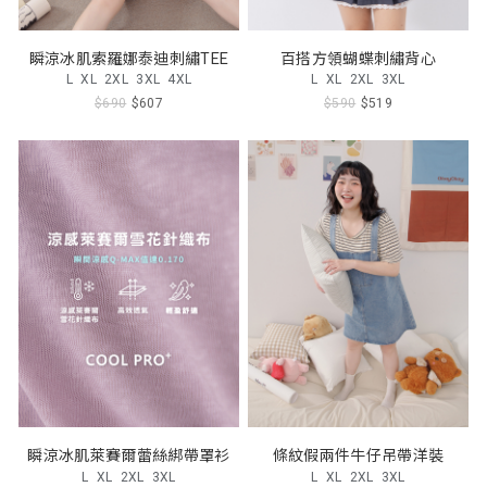
瞬涼冰肌索羅娜泰迪刺繡TEE
百搭方領蝴蝶刺繡背心
L
XL
2XL
3XL
4XL
L
XL
2XL
3XL
$690
$607
$590
$519
瞬涼冰肌萊賽爾蕾絲綁帶罩衫
條紋假兩件牛仔吊帶洋裝
L
XL
2XL
3XL
L
XL
2XL
3XL