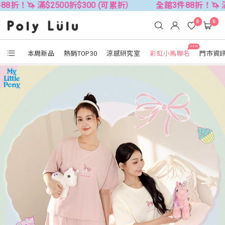
$2500折$300 (可累折）
全館3件88折！🦄 滿$2500折$
0
0
NEW
本周新品
熱銷TOP30
涼感研究室
彩虹小馬聯名
門市資