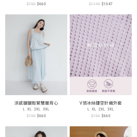
$750
$660
$1190
$1047
涼感皺皺鬆緊雙層背心
V領冰絲鏤空針織外套
L
XL
2XL
3XL
L
XL
2XL
3XL
$750
$660
$750
$660