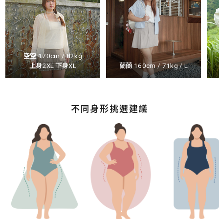
空空 170cm / 82kg
上身2XL 下身XL
蘭蘭 160cm / 71kg / L
不同身形挑選建議