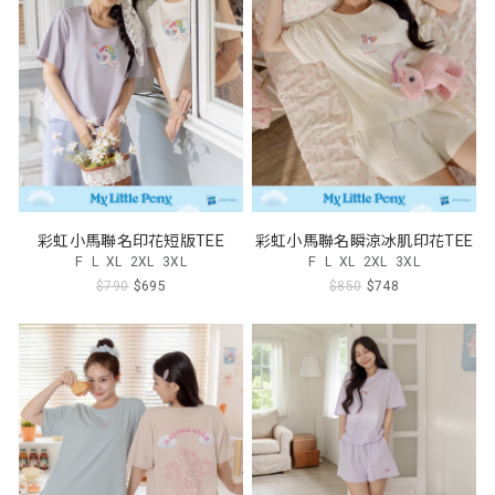
彩虹小馬聯名印花短版TEE
彩虹小馬聯名瞬涼冰肌印花TEE
F
L
XL
2XL
3XL
F
L
XL
2XL
3XL
$790
$695
$850
$748