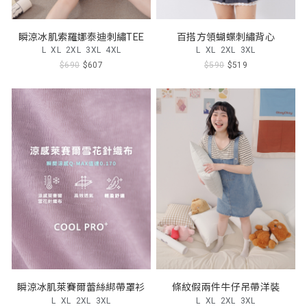
瞬涼冰肌索羅娜泰迪刺繡TEE
百搭方領蝴蝶刺繡背心
L
XL
2XL
3XL
4XL
L
XL
2XL
3XL
$690
$607
$590
$519
瞬涼冰肌萊賽爾蕾絲綁帶罩衫
條紋假兩件牛仔吊帶洋裝
L
XL
2XL
3XL
L
XL
2XL
3XL