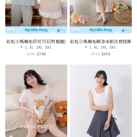
彩虹小馬聯名印花TEE(附髮圈)
彩虹小馬聯名瞬涼冰肌花苞短褲
F
L
XL
2XL
3XL
F
L
XL
2XL
3XL
$850
$748
$790
$695