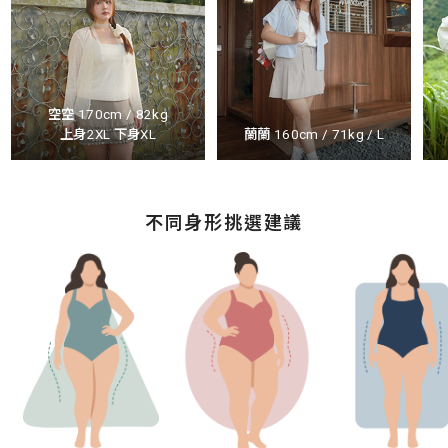
空空 170cm / 82kg
上身2XL 下身XL
蘭蘭 160cm / 71kg / L
不同身形挑選建議