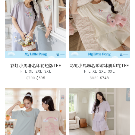
彩虹小馬聯名印花短版TEE
彩虹小馬聯名瞬涼冰肌印花TEE
F
L
XL
2XL
3XL
F
L
XL
2XL
3XL
$790
$695
$850
$748