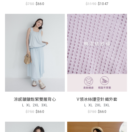
$750
$660
$1190
$1047
涼感皺皺鬆緊雙層背心
V領冰絲鏤空針織外套
L
XL
2XL
3XL
L
XL
2XL
3XL
$750
$660
$750
$660