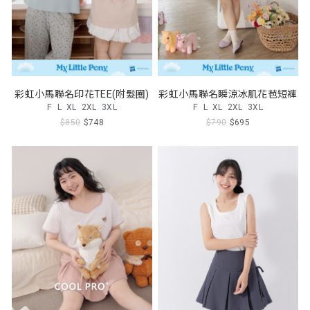
彩虹小馬聯名印花TEE(附髮圈)
彩虹小馬聯名瞬涼冰肌花苞短褲
F
L
XL
2XL
3XL
F
L
XL
2XL
3XL
$850
$748
$790
$695