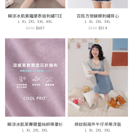
瞬涼冰肌索羅娜泰迪刺繡TEE
百搭方領蝴蝶刺繡背心
L
XL
2XL
3XL
4XL
L
XL
2XL
3XL
$690
$607
$590
$519
瞬涼冰肌萊賽爾蕾絲綁帶罩衫
條紋假兩件牛仔吊帶洋裝
L
XL
2XL
3XL
L
XL
2XL
3XL