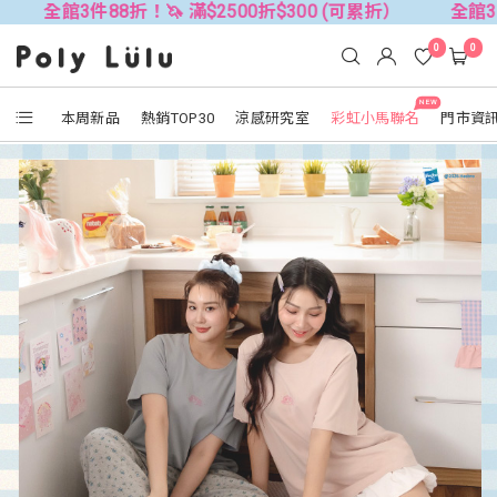
88折！🦄 滿$2500折$300 (可累折）
全館3件88折！🦄 
0
0
NEW
本周新品
熱銷TOP30
涼感研究室
彩虹小馬聯名
門市資