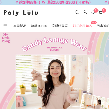
3件88折！🦄 滿$2500折$300 (可累折）
全館3件88折！
0
0
NEW
本周新品
熱銷TOP30
涼感研究室
彩虹小馬聯名
門市資