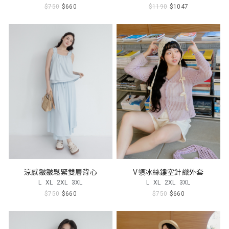
$750
$660
$1190
$1047
涼感皺皺鬆緊雙層背心
V領冰絲鏤空針織外套
L
XL
2XL
3XL
L
XL
2XL
3XL
$750
$660
$750
$660