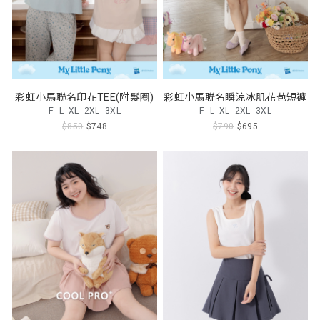
彩虹小馬聯名印花TEE(附髮圈)
彩虹小馬聯名瞬涼冰肌花苞短褲
F
L
XL
2XL
3XL
F
L
XL
2XL
3XL
$850
$748
$790
$695