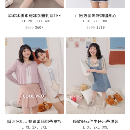
瞬涼冰肌索羅娜泰迪刺繡TEE
百搭方領蝴蝶刺繡背心
L
XL
2XL
3XL
4XL
L
XL
2XL
3XL
$690
$607
$590
$519
瞬涼冰肌萊賽爾蕾絲綁帶罩衫
條紋假兩件牛仔吊帶洋裝
L
XL
2XL
3XL
L
XL
2XL
3XL