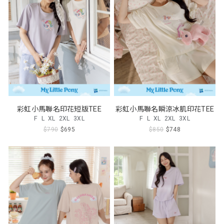
彩虹小馬聯名印花短版TEE
彩虹小馬聯名瞬涼冰肌印花TEE
F
L
XL
2XL
3XL
F
L
XL
2XL
3XL
$790
$695
$850
$748