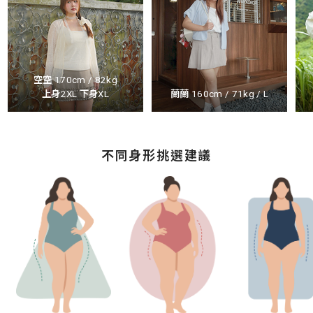
空空 170cm / 82kg
上身2XL 下身XL
蘭蘭 160cm / 71kg / L
不同身形挑選建議