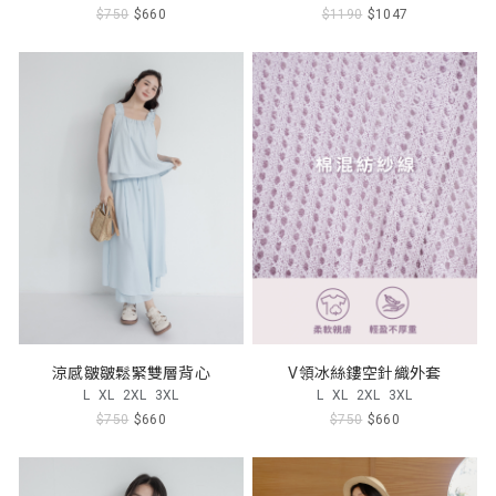
$750
$660
$1190
$1047
涼感皺皺鬆緊雙層背心
V領冰絲鏤空針織外套
L
XL
2XL
3XL
L
XL
2XL
3XL
$750
$660
$750
$660