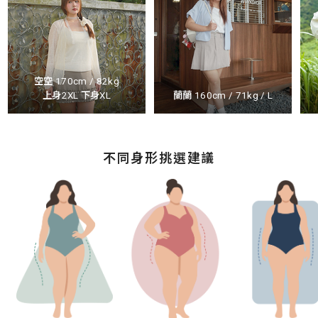
空空 170cm / 82kg
上身2XL 下身XL
蘭蘭 160cm / 71kg / L
不同身形挑選建議