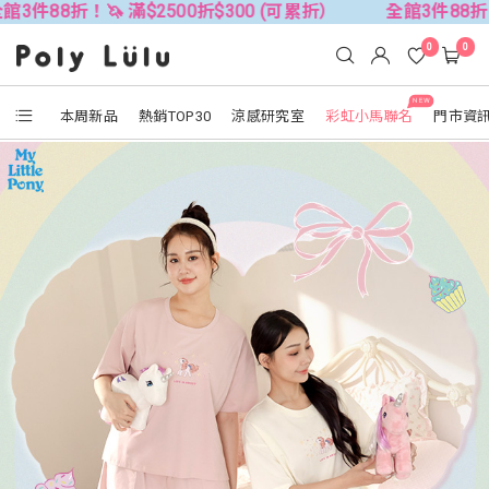
🦄 滿$2500折$300 (可累折）
全館3件88折！🦄 滿$250
0
0
NEW
本周新品
熱銷TOP30
涼感研究室
彩虹小馬聯名
門市資