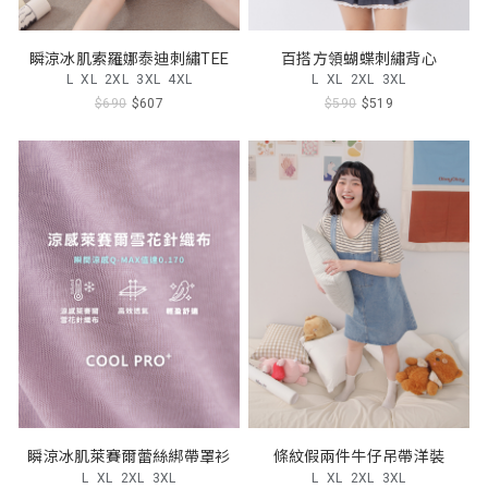
瞬涼冰肌索羅娜泰迪刺繡TEE
百搭方領蝴蝶刺繡背心
L
XL
2XL
3XL
4XL
L
XL
2XL
3XL
$690
$607
$590
$519
瞬涼冰肌萊賽爾蕾絲綁帶罩衫
條紋假兩件牛仔吊帶洋裝
L
XL
2XL
3XL
L
XL
2XL
3XL