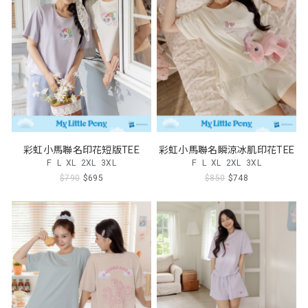
彩虹小馬聯名印花短版TEE
彩虹小馬聯名瞬涼冰肌印花TEE
F
L
XL
2XL
3XL
F
L
XL
2XL
3XL
$790
$695
$850
$748