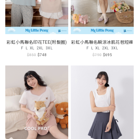
彩虹小馬聯名印花TEE(附髮圈)
彩虹小馬聯名瞬涼冰肌花苞短褲
F
L
XL
2XL
3XL
F
L
XL
2XL
3XL
$850
$748
$790
$695