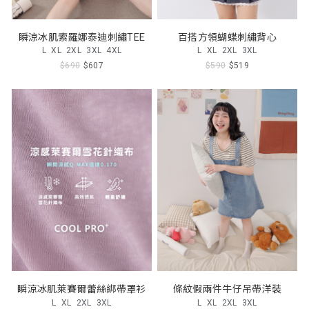
瞬涼冰肌索羅娜泰迪刺繡TEE
百搭方領蝴蝶刺繡背心
L
XL
2XL
3XL
4XL
L
XL
2XL
3XL
$690
$607
$590
$519
瞬涼冰肌萊賽爾蕾絲綁帶罩衫
條紋假兩件牛仔吊帶洋裝
L
XL
2XL
3XL
L
XL
2XL
3XL