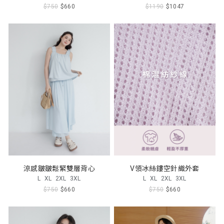
$750
$660
$1190
$1047
涼感皺皺鬆緊雙層背心
V領冰絲鏤空針織外套
L
XL
2XL
3XL
L
XL
2XL
3XL
$750
$660
$750
$660