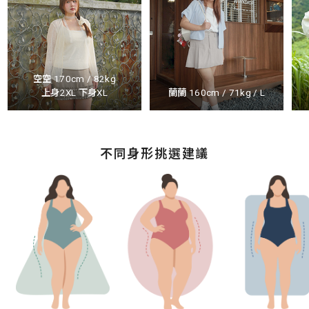
空空 170cm / 82kg
上身2XL 下身XL
蘭蘭 160cm / 71kg / L
不同身形挑選建議