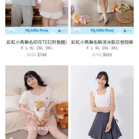
彩虹小馬聯名印花TEE(附髮圈)
彩虹小馬聯名瞬涼冰肌花苞短褲
F
L
XL
2XL
3XL
F
L
XL
2XL
3XL
$850
$748
$790
$695