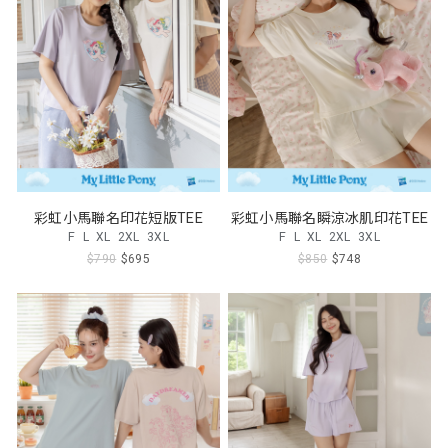
彩虹小馬聯名印花短版TEE
彩虹小馬聯名瞬涼冰肌印花TEE
F
L
XL
2XL
3XL
F
L
XL
2XL
3XL
$790
$695
$850
$748