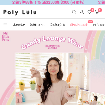
件88折！🦄 滿$2500折$300 (可累折）
全館3件88折！🦄
0
0
NEW
本周新品
熱銷TOP30
涼感研究室
彩虹小馬聯名
門市資