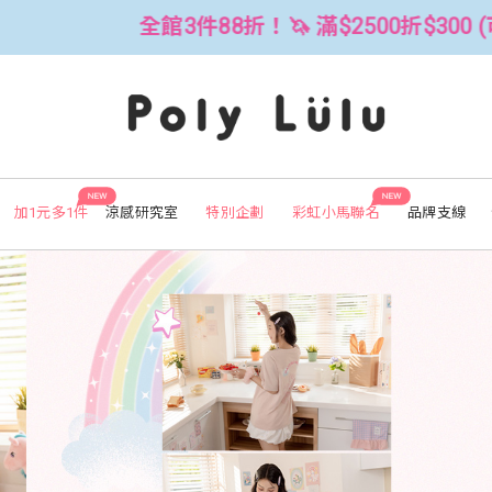
2500折$300 (可累折）
全館3件88折
NEW
NEW
加1元多1件
涼感研究室
特別企劃
彩虹小馬聯名
品牌支線