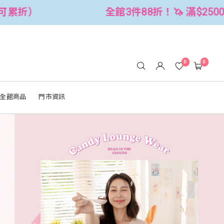
！🦄 滿$2500折$300 (可累折）
全
0
0
全館商品
門市資訊