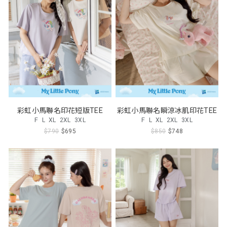
彩虹小馬聯名印花短版TEE
彩虹小馬聯名瞬涼冰肌印花TEE
F
L
XL
2XL
3XL
F
L
XL
2XL
3XL
$790
$695
$850
$748