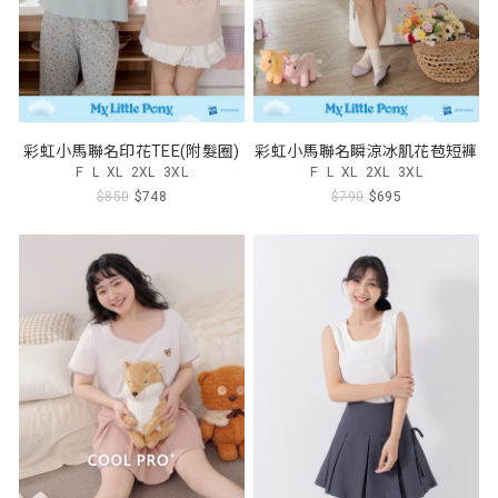
彩虹小馬聯名印花TEE(附髮圈)
彩虹小馬聯名瞬涼冰肌花苞短褲
F
L
XL
2XL
3XL
F
L
XL
2XL
3XL
$850
$748
$790
$695