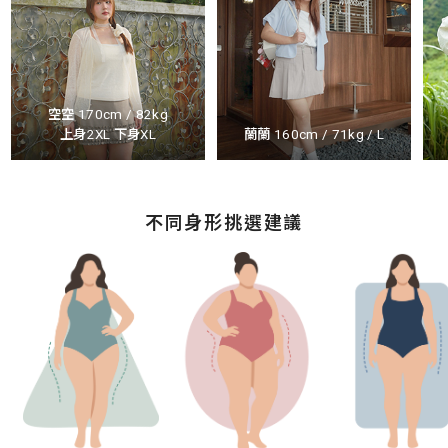
空空 170cm / 82kg
上身2XL 下身XL
蘭蘭 160cm / 71kg / L
不同身形挑選建議