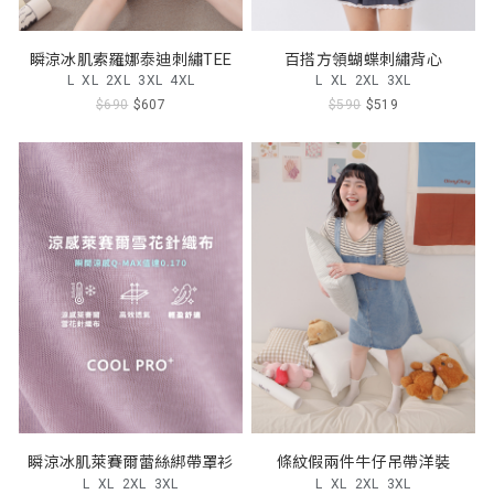
瞬涼冰肌索羅娜泰迪刺繡TEE
百搭方領蝴蝶刺繡背心
L
XL
2XL
3XL
4XL
L
XL
2XL
3XL
$690
$607
$590
$519
瞬涼冰肌萊賽爾蕾絲綁帶罩衫
條紋假兩件牛仔吊帶洋裝
L
XL
2XL
3XL
L
XL
2XL
3XL