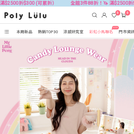
300 (可累折）
全館3件88折！🦄 滿$2500折$300 (可累
0
0
NEW
本周新品
熱銷TOP30
涼感研究室
彩虹小馬聯名
門市資