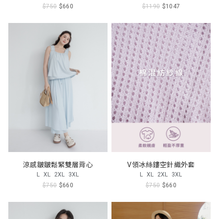
$750
$660
$1190
$1047
涼感皺皺鬆緊雙層背心
V領冰絲鏤空針織外套
L
XL
2XL
3XL
L
XL
2XL
3XL
$750
$660
$750
$660