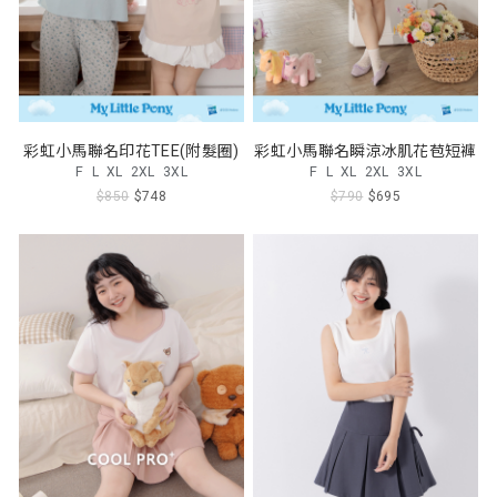
彩虹小馬聯名印花TEE(附髮圈)
彩虹小馬聯名瞬涼冰肌花苞短褲
F
L
XL
2XL
3XL
F
L
XL
2XL
3XL
$850
$748
$790
$695