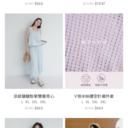
$750
$660
$1190
$1047
涼感皺皺鬆緊雙層背心
V領冰絲鏤空針織外套
L
XL
2XL
3XL
L
XL
2XL
3XL
$750
$660
$750
$660