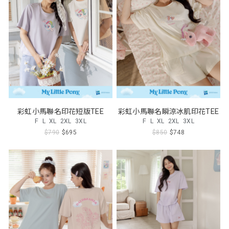
彩虹小馬聯名印花短版TEE
彩虹小馬聯名瞬涼冰肌印花TEE
F
L
XL
2XL
3XL
F
L
XL
2XL
3XL
$790
$695
$850
$748