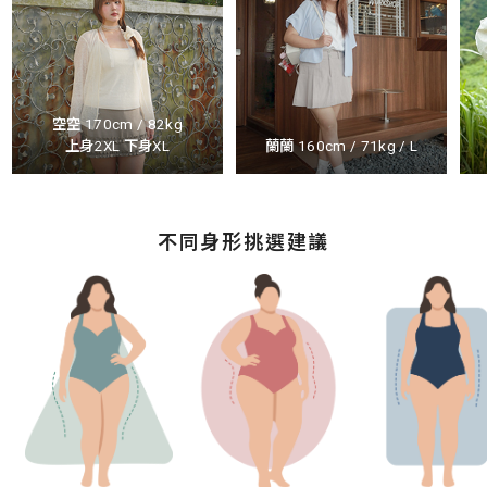
空空 170cm / 82kg
上身2XL 下身XL
蘭蘭 160cm / 71kg / L
不同身形挑選建議