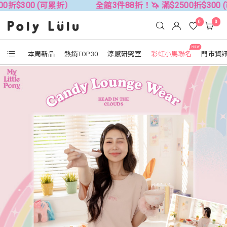
 (可累折）
全館3件88折！🦄 滿$2500折$300 (可累折）
0
0
NEW
本周新品
熱銷TOP30
涼感研究室
彩虹小馬聯名
門市資