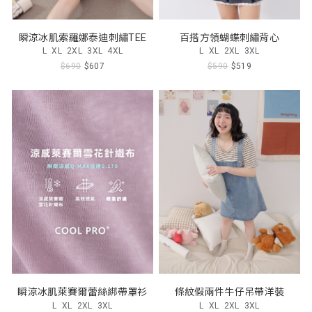
瞬涼冰肌索羅娜泰迪刺繡TEE
百搭方領蝴蝶刺繡背心
L
XL
2XL
3XL
4XL
L
XL
2XL
3XL
$690
$607
$590
$519
瞬涼冰肌萊賽爾蕾絲綁帶罩衫
條紋假兩件牛仔吊帶洋裝
L
XL
2XL
3XL
L
XL
2XL
3XL