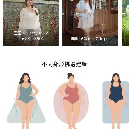
空空 170cm / 82kg
上身2XL 下身XL
蘭蘭 160cm / 71kg / L
不同身形挑選建議