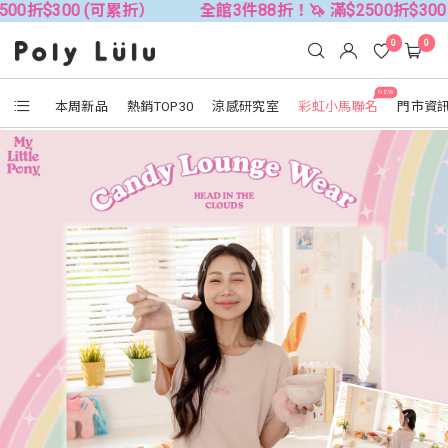
0 (可累折）
全館3件88折！🦄 滿$2500折$300 (可累折）
0
0
NEW
本周新品
熱銷TOP30
涼感研究室
彩虹小馬聯名
門市資