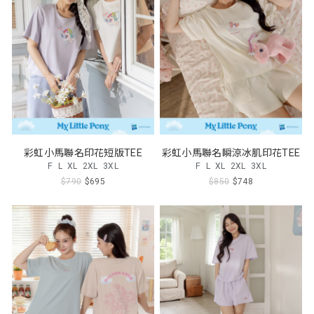
彩虹小馬聯名印花短版TEE
彩虹小馬聯名瞬涼冰肌印花TEE
F
L
XL
2XL
3XL
F
L
XL
2XL
3XL
$790
$695
$850
$748