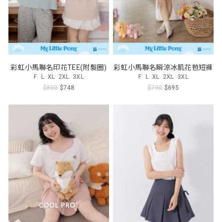
彩虹小馬聯名印花TEE(附髮圈)
彩虹小馬聯名瞬涼冰肌花苞短褲
F
L
XL
2XL
3XL
F
L
XL
2XL
3XL
$850
$748
$790
$695