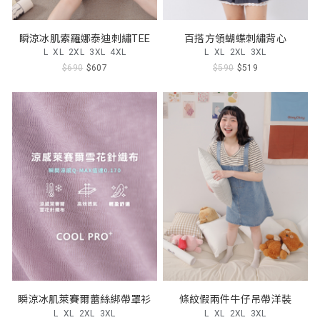
瞬涼冰肌索羅娜泰迪刺繡TEE
百搭方領蝴蝶刺繡背心
L
XL
2XL
3XL
4XL
L
XL
2XL
3XL
$690
$607
$590
$519
瞬涼冰肌萊賽爾蕾絲綁帶罩衫
條紋假兩件牛仔吊帶洋裝
L
XL
2XL
3XL
L
XL
2XL
3XL