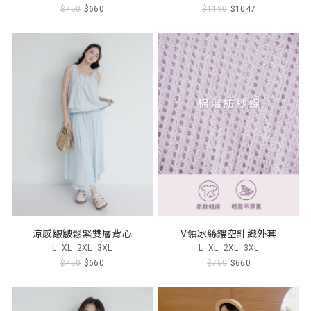
$750
$660
$1190
$1047
涼感皺皺鬆緊雙層背心
V領冰絲鏤空針織外套
L
XL
2XL
3XL
L
XL
2XL
3XL
$750
$660
$750
$660