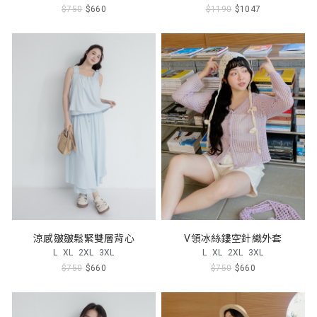
$750
$660
$1190
$1047
涼感皺皺鬆緊雙層背心
V領冰絲鏤空針織外套
L
XL
2XL
3XL
L
XL
2XL
3XL
$750
$660
$750
$660