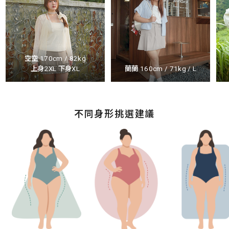
空空 170cm / 82kg
上身2XL 下身XL
蘭蘭 160cm / 71kg / L
不同身形挑選建議