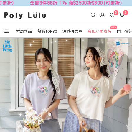
全館3件88折！🦄 滿$2500折$300 (可累折）
全館3件8
0
0
NEW
本周新品
熱銷TOP30
涼感研究室
彩虹小馬聯名
門市資