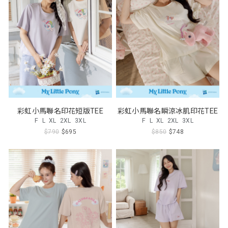
彩虹小馬聯名印花短版TEE
彩虹小馬聯名瞬涼冰肌印花TEE
F
L
XL
2XL
3XL
F
L
XL
2XL
3XL
$790
$695
$850
$748