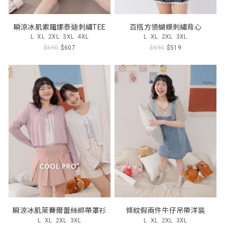
瞬涼冰肌索羅娜泰迪刺繡TEE
百搭方領蝴蝶刺繡背心
L
XL
2XL
3XL
4XL
L
XL
2XL
3XL
$690
$607
$590
$519
瞬涼冰肌萊賽爾蕾絲綁帶罩衫
條紋假兩件牛仔吊帶洋裝
L
XL
2XL
3XL
L
XL
2XL
3XL