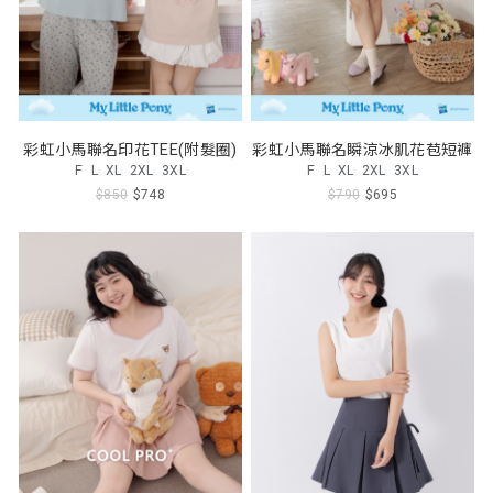
彩虹小馬聯名印花TEE(附髮圈)
彩虹小馬聯名瞬涼冰肌花苞短褲
F
L
XL
2XL
3XL
F
L
XL
2XL
3XL
$850
$748
$790
$695