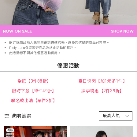
欲訂購商品放入購物車後請盡速結帳，避免您選購的商品已售完。
Poly Lulu保留變更商品及終止活動的權利。
此活動恕不與其他優惠活動併用。
優惠活動
全館【3件88折】
夏日快閃【加1元多1件】
限時下殺【單件49折】
換季特惠【2件39折】
聯名款出清【單件3折】
進階篩選