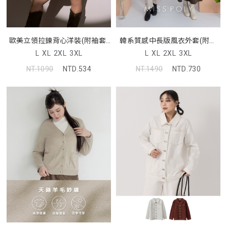
歐美立領拉鍊背心洋裝(附袖套)
韓系質感中長版風衣外套(附綁
MUA
帶) MISS
L
XL
2XL
3XL
L
XL
2XL
3XL
NT.1090
NTD.534
NT.1490
NTD.730