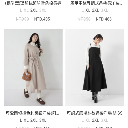
(標準型)理想抗起球雲朵棉長褲
馬甲車線可調式吊帶長洋裝
MUA
L
XL
2XL
3XL
L
XL
2XL
3XL
NT.990
NTD.485
NT.950
NTD.466
可愛圓領撞色刺繡長洋裝(附綁
可調式磨毛斜紋吊帶洋裝 MISS
帶)
L
XL
2XL
3XL
L
XL
2XL
3XL