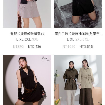
雙開拉鍊連帽針織背心
率性工裝拉鍊無袖洋裝(附腰帶)
MUA! 中大尺碼洋裝
L
XL
2XL
3XL
L
XL
2XL
3XL
NT.890
NTD.436
NT.1050
NTD.515