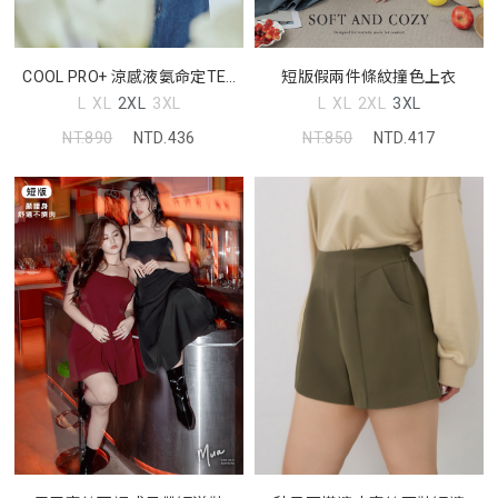
COOL PRO+ 涼感液氨命定TEE
短版假兩件條紋撞色上衣
MORE U 中大尺碼上衣
L
XL
2XL
3XL
L
XL
2XL
3XL
NT.890
NTD.436
NT.850
NTD.417