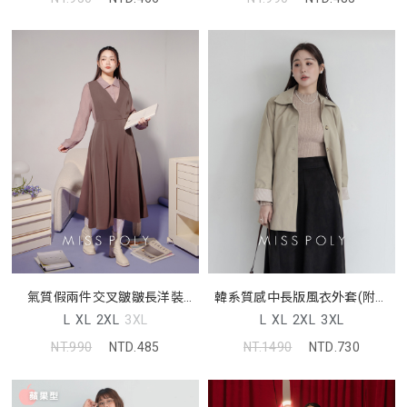
氣質假兩件交叉皺皺長洋裝
韓系質感中長版風衣外套(附綁
MISS
帶) MISS
L
XL
2XL
3XL
L
XL
2XL
3XL
NT.990
NTD.485
NT.1490
NTD.730