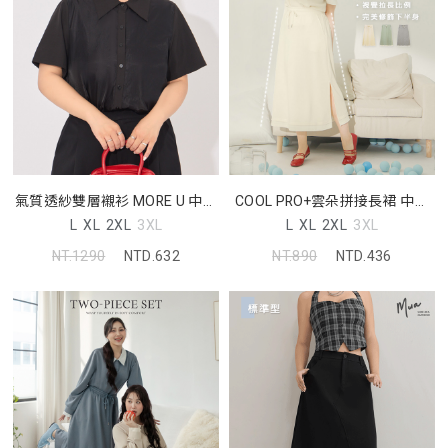
氣質透紗雙層襯衫 MORE U 中大
COOL PRO+雲朵拼接長裙 中大
尺碼上衣
尺碼裙子
L
XL
2XL
3XL
L
XL
2XL
3XL
NT.1290
NTD.632
NT.890
NTD.436