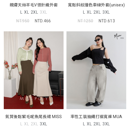
親膚天絲羊毛V領針織外套
寬鬆斜紋撞色車線外套(unisex)
L
XL
2XL
3XL
L
XL
2XL
3XL
NT.950
NTD.466
NT.1250
NTD.613
氣質後鬆緊毛呢魚尾長裙 MISS
率性工裝抽繩打褶寬褲 MUA
L
XL
2XL
3XL
L
XL
2XL
3XL