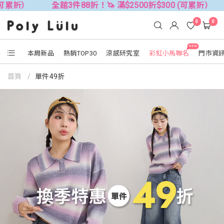
全館3件88折！🦄 滿$2500折$300 (可累折）
全館3件88
0
0
NEW
本周新品
熱銷TOP30
涼感研究室
彩虹小馬聯名
門市資
首頁
單件49折