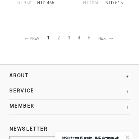
NT.950
NTD.466
NT.1050
NTD.515
1
2
3
4
5
PREV
NEXT
ABOUT
+
SERVICE
+
MEMBER
+
NEWSLETTER
歡迎訂閱我們的LINE官方帳號