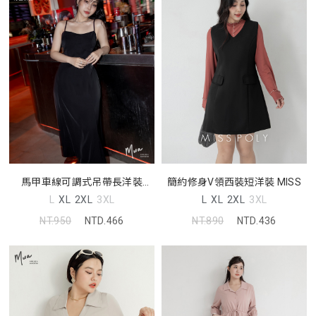
馬甲車線可調式吊帶長洋裝
簡約修身V領西裝短洋裝 MISS
MUA
L
XL
2XL
3XL
L
XL
2XL
3XL
NT.950
NTD.466
NT.890
NTD.436