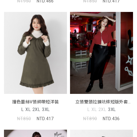
NT.950
NTD.466
NT.850
NTD.417
立領雙頭拉鍊坑條短版外套
撞色蕾絲V領綁帶短洋裝
MUA
L
XL
2XL
3XL
L
XL
2XL
3XL
NT.890
NTD.436
NT.850
NTD.417