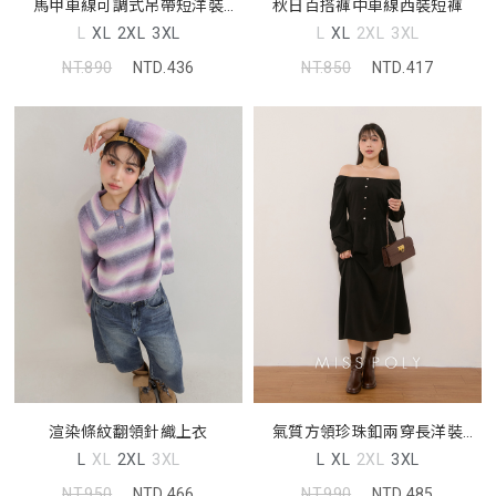
馬甲車線可調式吊帶短洋裝
秋日百搭褲中車線西裝短褲
MUA
L
XL
2XL
3XL
L
XL
2XL
3XL
NT.890
NTD.436
NT.850
NTD.417
渲染條紋翻領針織上衣
氣質方領珍珠釦兩穿長洋裝
MISS
L
XL
2XL
3XL
L
XL
2XL
3XL
NT.950
NTD.466
NT.990
NTD.485