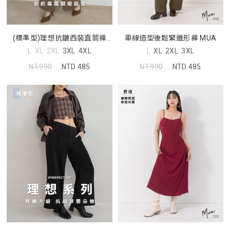
(標準型)理想抗皺西裝直筒褲
車線造型後鬆緊錐形褲 MUA
MISS
L
XL
2XL
3XL
4XL
L
XL
2XL
3XL
NT.990
NTD.485
NT.990
NTD.485