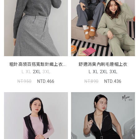
粗針高領百搭寬鬆針織上衣
舒適消臭內刷毛連帽上衣
(unisex)
L
XL
2XL
3XL
L
XL
2XL
3XL
NT.950
NTD.466
NT.890
NTD.436