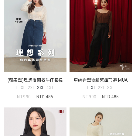
(蘋果型)理想後開衩牛仔長裙
車線造型後鬆緊錐形褲 MUA
L
XL
2XL
3XL
4XL
L
XL
2XL
3XL
NT.990
NTD.485
NT.990
NTD.485