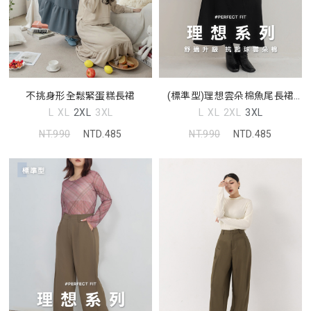
不挑身形全鬆緊蛋糕長裙
(標準型)理想雲朵棉魚尾長裙
MUA
L
XL
2XL
3XL
L
XL
2XL
3XL
NT.990
NTD.485
NT.990
NTD.485