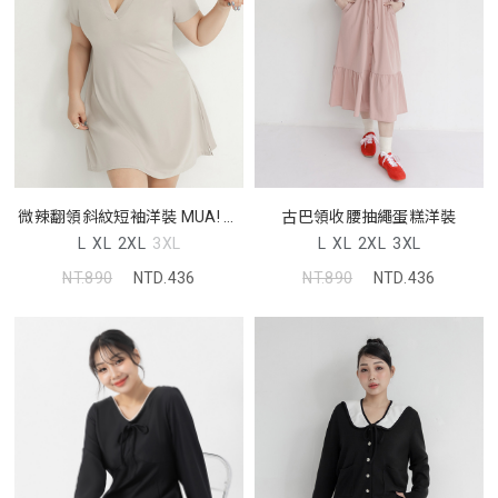
微辣翻領斜紋短袖洋裝 MUA! 中
古巴領收腰抽繩蛋糕洋裝
大尺碼洋裝
L
XL
2XL
3XL
L
XL
2XL
3XL
NT.890
NTD.436
NT.890
NTD.436