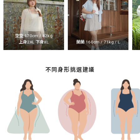
空空 170cm / 82kg
上身2XL 下身XL
蘭蘭 160cm / 71kg / L
不同身形挑選建議