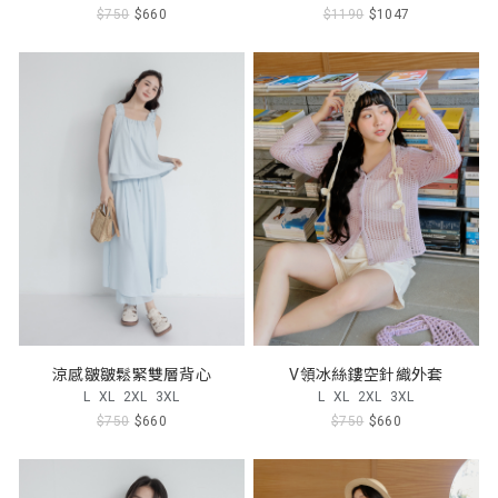
$750
$660
$1190
$1047
涼感皺皺鬆緊雙層背心
V領冰絲鏤空針織外套
L
XL
2XL
3XL
L
XL
2XL
3XL
$750
$660
$750
$660