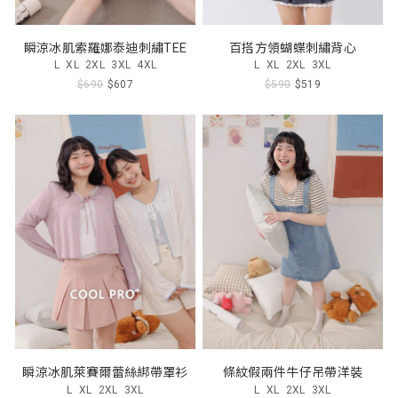
瞬涼冰肌索羅娜泰迪刺繡TEE
百搭方領蝴蝶刺繡背心
L
XL
2XL
3XL
4XL
L
XL
2XL
3XL
$690
$607
$590
$519
瞬涼冰肌萊賽爾蕾絲綁帶罩衫
條紋假兩件牛仔吊帶洋裝
L
XL
2XL
3XL
L
XL
2XL
3XL