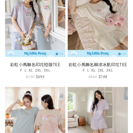
彩虹小馬聯名印花短版TEE
彩虹小馬聯名瞬涼冰肌印花TEE
F
L
XL
2XL
3XL
F
L
XL
2XL
3XL
$790
$695
$850
$748