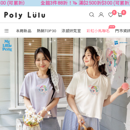
）
全館3件88折！🦄 滿$2500折$300 (可累折）
全館
0
0
NEW
本周新品
熱銷TOP30
涼感研究室
彩虹小馬聯名
門市資