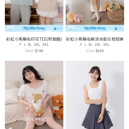
彩虹小馬聯名印花TEE(附髮圈)
彩虹小馬聯名瞬涼冰肌花苞短褲
F
L
XL
2XL
3XL
F
L
XL
2XL
3XL
$850
$748
$790
$695