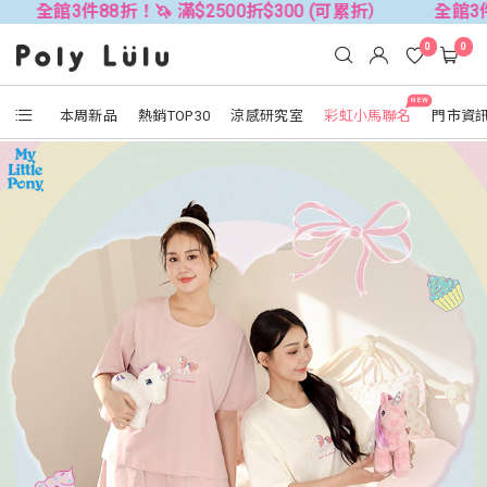
88折！🦄 滿$2500折$300 (可累折）
全館3件88折！🦄 
0
0
NEW
本周新品
熱銷TOP30
涼感研究室
彩虹小馬聯名
門市資