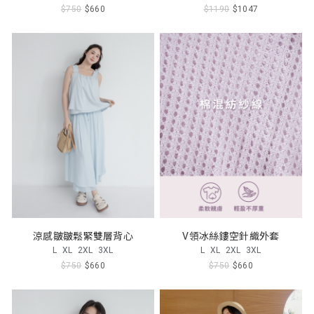
$750
$660
$1190
$1047
涼感皺皺鬆緊雙層背心
V領冰絲鏤空針織外套
L
XL
2XL
3XL
L
XL
2XL
3XL
$750
$660
$750
$660