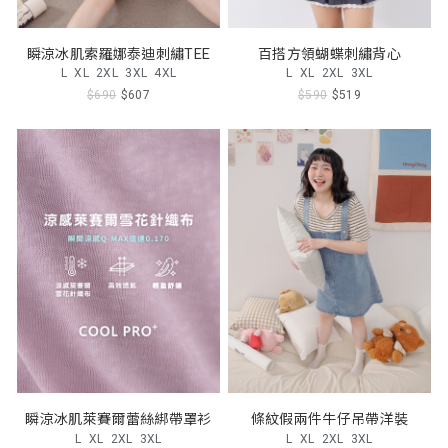
瞬涼冰肌索羅娜泰迪刺繡TEE
百搭方領蝴蝶刺繡背心
L
XL
2XL
3XL
4XL
L
XL
2XL
3XL
$690
$607
$590
$519
瞬涼冰肌萊賽爾蕾絲綁帶罩衫
條紋假兩件牛仔吊帶洋裝
L
XL
2XL
3XL
L
XL
2XL
3XL