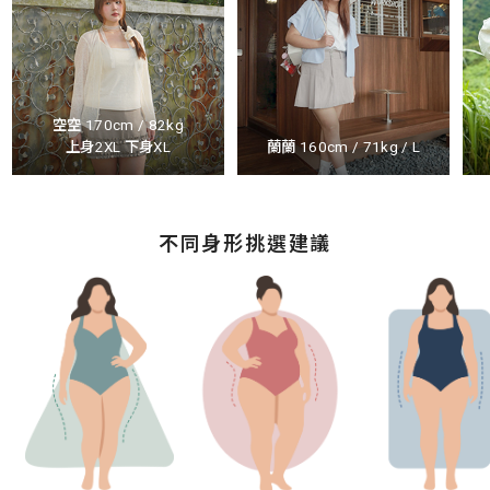
空空 170cm / 82kg
上身2XL 下身XL
蘭蘭 160cm / 71kg / L
不同身形挑選建議