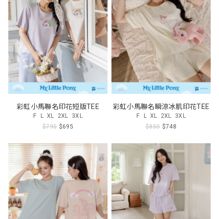
彩虹小馬聯名印花短版TEE
彩虹小馬聯名瞬涼冰肌印花TEE
F
L
XL
2XL
3XL
F
L
XL
2XL
3XL
$790
$695
$850
$748