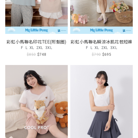
彩虹小馬聯名印花TEE(附髮圈)
彩虹小馬聯名瞬涼冰肌花苞短褲
F
L
XL
2XL
3XL
F
L
XL
2XL
3XL
$850
$748
$790
$695