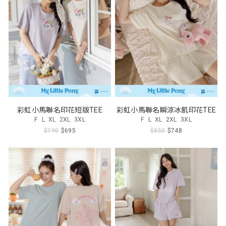
彩虹小馬聯名印花短版TEE
彩虹小馬聯名瞬涼冰肌印花TEE
F
L
XL
2XL
3XL
F
L
XL
2XL
3XL
$790
$695
$850
$748