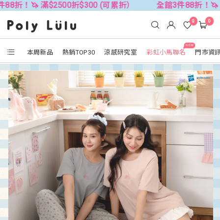
滿$2500折$300 (可累折）
全館3件88折！🦄 滿$2500折
0
0
NEW
本周新品
熱銷TOP30
涼感研究室
彩虹小馬聯名
門市資