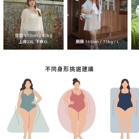
空空 170cm / 82kg
上身2XL 下身XL
蘭蘭 160cm / 71kg / L
不同身形挑選建議