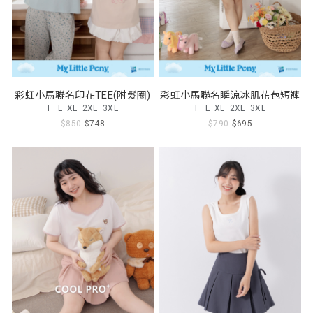
彩虹小馬聯名印花TEE(附髮圈)
彩虹小馬聯名瞬涼冰肌花苞短褲
F
L
XL
2XL
3XL
F
L
XL
2XL
3XL
$850
$748
$790
$695