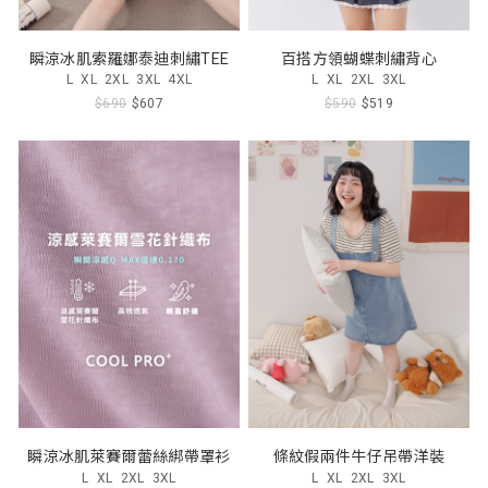
瞬涼冰肌索羅娜泰迪刺繡TEE
百搭方領蝴蝶刺繡背心
L
XL
2XL
3XL
4XL
L
XL
2XL
3XL
$690
$607
$590
$519
瞬涼冰肌萊賽爾蕾絲綁帶罩衫
條紋假兩件牛仔吊帶洋裝
L
XL
2XL
3XL
L
XL
2XL
3XL