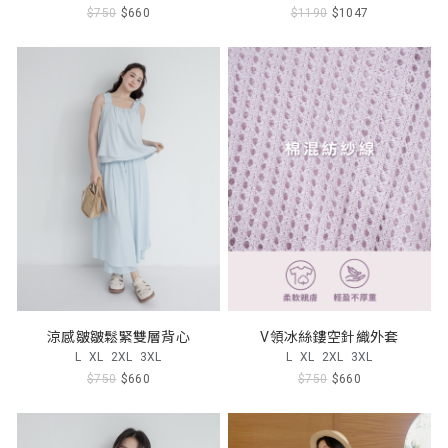
$750
$660
$1190
$1047
涼感皺皺鬆緊雙層背心
V領冰絲鏤空針織外套
L
XL
2XL
3XL
L
XL
2XL
3XL
$750
$660
$750
$660