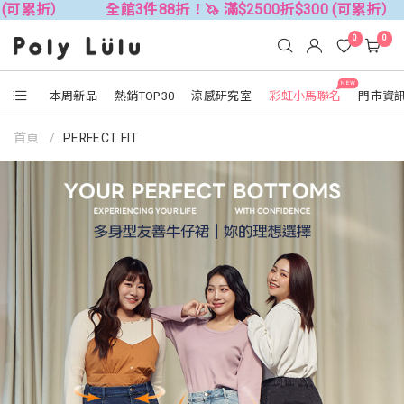
3件88折！🦄 滿$2500折$300 (可累折）
全館3件88折！
0
0
NEW
本周新品
熱銷TOP30
涼感研究室
彩虹小馬聯名
門市資
首頁
PERFECT FIT