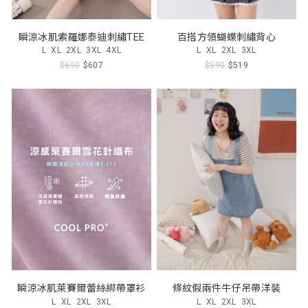
瞬涼冰肌索羅娜泰迪刺繡TEE
百搭方領蝴蝶刺繡背心
L
XL
2XL
3XL
4XL
L
XL
2XL
3XL
$690
$607
$590
$519
瞬涼冰肌萊賽爾蕾絲綁帶罩衫
條紋假兩件牛仔吊帶洋裝
L
XL
2XL
3XL
L
XL
2XL
3XL