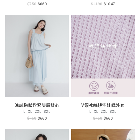
$750
$660
$1190
$1047
涼感皺皺鬆緊雙層背心
V領冰絲鏤空針織外套
L
XL
2XL
3XL
L
XL
2XL
3XL
$750
$660
$750
$660