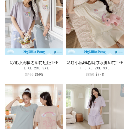
彩虹小馬聯名印花短版TEE
彩虹小馬聯名瞬涼冰肌印花TEE
F
L
XL
2XL
3XL
F
L
XL
2XL
3XL
$790
$695
$850
$748