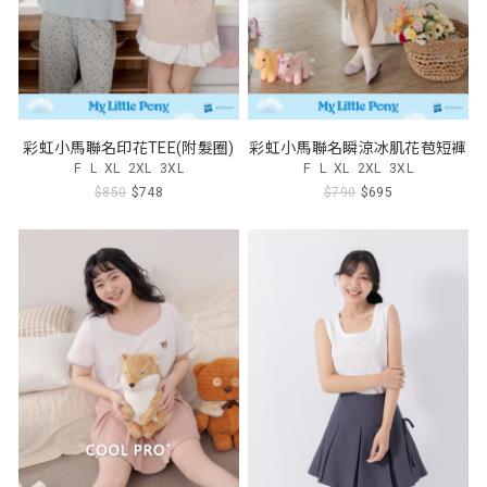
彩虹小馬聯名印花TEE(附髮圈)
彩虹小馬聯名瞬涼冰肌花苞短褲
F
L
XL
2XL
3XL
F
L
XL
2XL
3XL
$850
$748
$790
$695