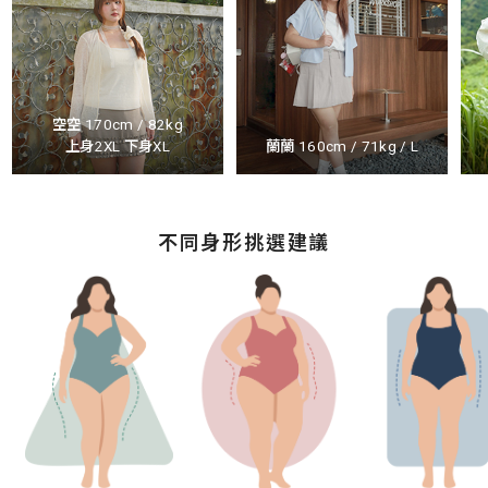
空空 170cm / 82kg
上身2XL 下身XL
蘭蘭 160cm / 71kg / L
不同身形挑選建議