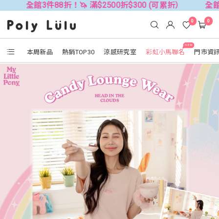
3件88折！🦄 滿$2500折$300 (可累折）
全館3件88折！
0
0
NEW
本周新品
熱銷TOP30
涼感研究室
彩虹小馬聯名
門市資