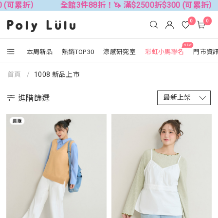
 (可累折）
全館3件88折！🦄 滿$2500折$300 (可累折）
0
0
NEW
本周新品
熱銷TOP30
涼感研究室
彩虹小馬聯名
門市資
首頁
1008 新品上市
進階篩選