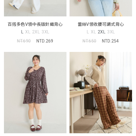
蕾絲V領收腰可調式背心
百搭多色V領中長版針織背心
L
XL
2XL
3XL
L
XL
2XL
3XL
NT.650
NTD.254
NT.690
NTD.269