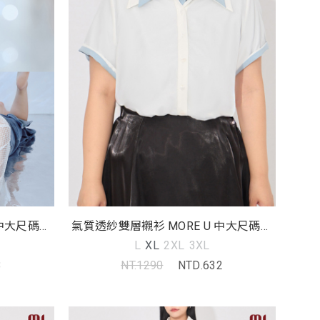
 中大尺碼上
氣質透紗雙層襯衫 MORE U 中大尺碼上
衣
L
XL
2XL
3XL
3
NT.1290
NTD.632