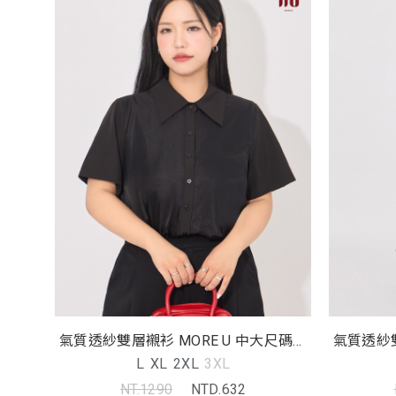
氣質透紗雙層襯衫 MORE U 中大尺碼上
氣質透紗雙
衣
L
XL
2XL
3XL
NT.1290
NTD.632