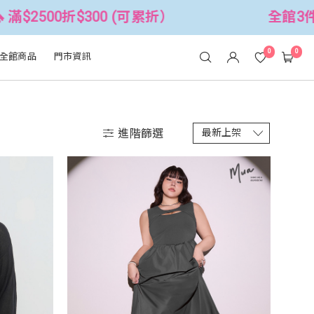
折$300 (可累折）
全館3件88折！🦄 
0
0
全館商品
門市資訊
進階篩選