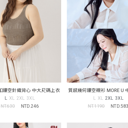
釦鏤空針織背心 中大尺碼上衣
質感幾何鏤空襯衫 MORE U
衣
L
XL
2XL
3XL
L
XL
2XL
3XL
NT.630
NTD.246
NT.1190
NTD.58