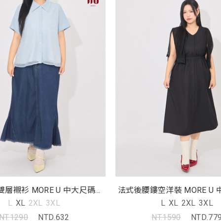
層襯衫 MORE U 中大尺碼上
法式後腰鏤空洋裝 MORE U
衣
裝
L
XL
2XL
3XL
L
XL
2XL
3XL
NT.1290
NTD.632
NT.1590
NTD.77