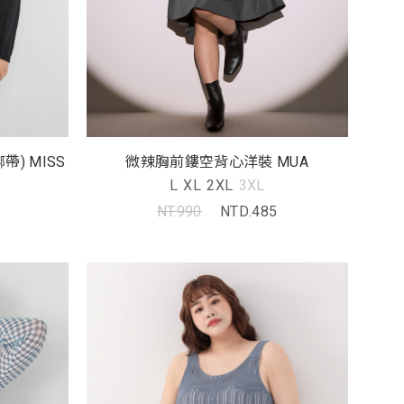
微辣胸前鏤空背心洋裝 MUA
) MISS
L
XL
2XL
3XL
NT.990
NTD.485