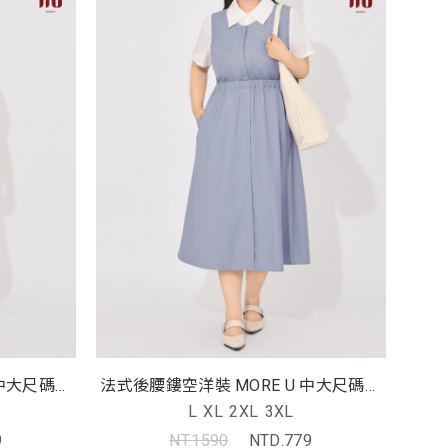
 中大尺碼洋
法式後腰鏤空洋裝 MORE U 中大尺碼洋
裝
L
XL
2XL
3XL
9
NT.1590
NTD.779