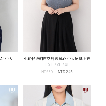
A! 中大尺
小花假排釦鏤空針織背心 中大尺碼上衣
L
XL
2XL
3XL
NT.630
NTD.246