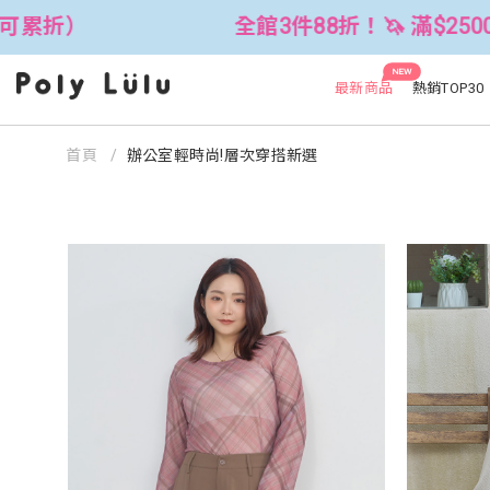
全館3件88折！🦄 滿$2500折$300 
NEW
最新商品
熱銷TOP30
首頁
辦公室輕時尚!層次穿搭新選