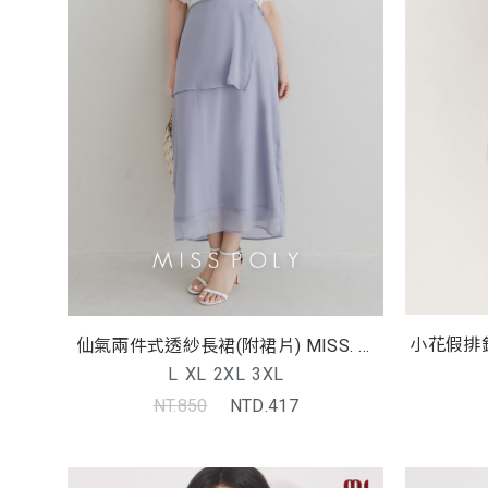
小花假排
仙氣兩件式透紗長裙(附裙片) MISS. 中
大尺碼裙子
L
XL
2XL
3XL
NT.850
NTD.417