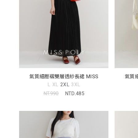
氣質細壓褶雙層透紗長裙 MISS
氣質細
L
XL
2XL
3XL
NT.990
NTD.485