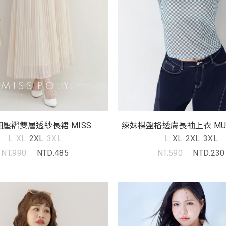
壓褶雙層透紗長裙 MISS
辣妹棋盤格透膚長袖上衣 MU
碼上衣
L
XL
2XL
3XL
L
XL
2XL
3XL
NT.990
NTD.485
NT.590
NTD.230