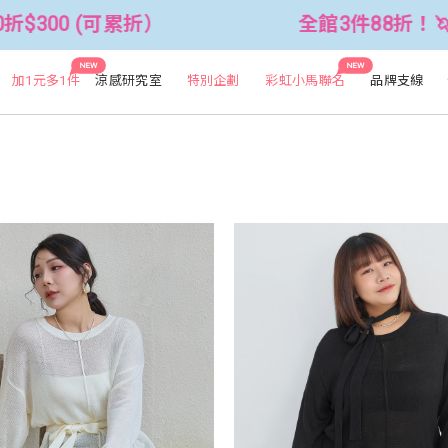
(可累折）
全館3件88折！🦄 滿$2500
NEW
NEW
加1元多1件
涼感研究室
特別企劃
彩虹小馬聯名
品牌支線