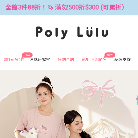
(可累折）
全館3件88折！🦄 滿$2500
NEW
NEW
加1元多1件
涼感研究室
特別企劃
彩虹小馬聯名
品牌支線