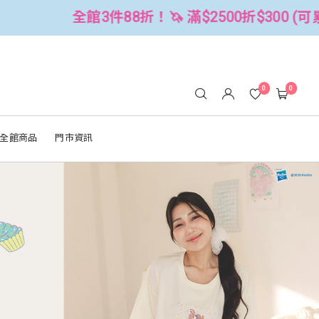
折$300 (可累折）
全館3件88折！🦄 
0
0
全館商品
門市資訊