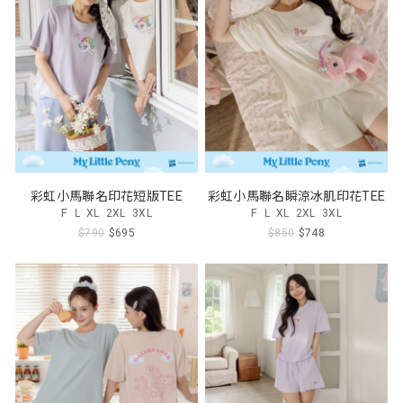
彩虹小馬聯名印花短版TEE
彩虹小馬聯名瞬涼冰肌印花TEE
F
L
XL
2XL
3XL
F
L
XL
2XL
3XL
$790
$695
$850
$748