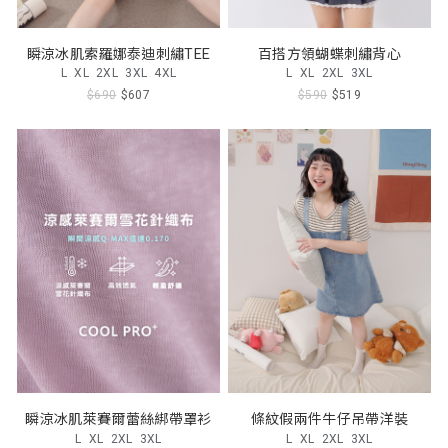
瞬涼冰肌索羅娜泰迪刺繡TEE
百搭方領蝴蝶刺繡背心
L
XL
2XL
3XL
4XL
L
XL
2XL
3XL
$690
$607
$590
$519
瞬涼冰肌萊賽爾蕾絲綁帶罩衫
條紋假兩件牛仔吊帶洋裝
L
XL
2XL
3XL
L
XL
2XL
3XL