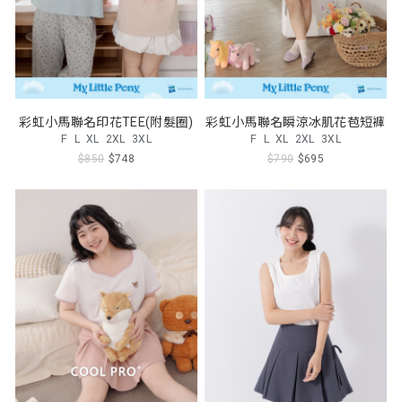
彩虹小馬聯名印花TEE(附髮圈)
彩虹小馬聯名瞬涼冰肌花苞短褲
F
L
XL
2XL
3XL
F
L
XL
2XL
3XL
$850
$748
$790
$695