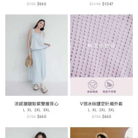
$750
$660
$1190
$1047
涼感皺皺鬆緊雙層背心
V領冰絲鏤空針織外套
L
XL
2XL
3XL
L
XL
2XL
3XL
$750
$660
$750
$660