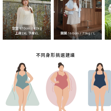
空空 170cm / 82kg
上身2XL 下身XL
蘭蘭 160cm / 71kg / L
不同身形挑選建議