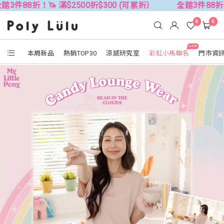
🦄 滿$2500折$300 (可累折）
全館3件88折！🦄 滿$25
0
0
NEW
本周新品
熱銷TOP30
涼感研究室
彩虹小馬聯名
門市資