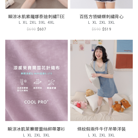
瞬涼冰肌索羅娜泰迪刺繡TEE
百搭方領蝴蝶刺繡背心
L
XL
2XL
3XL
4XL
L
XL
2XL
3XL
$690
$607
$590
$519
瞬涼冰肌萊賽爾蕾絲綁帶罩衫
條紋假兩件牛仔吊帶洋裝
L
XL
2XL
3XL
L
XL
2XL
3XL