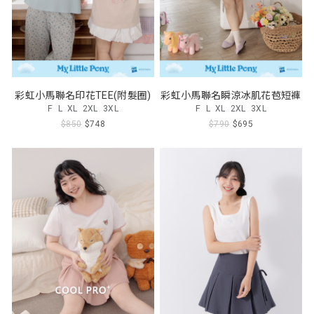
彩虹小馬聯名印花TEE(附髮圈)
彩虹小馬聯名瞬涼冰肌花苞短褲
F
L
XL
2XL
3XL
F
L
XL
2XL
3XL
$850
$748
$790
$695