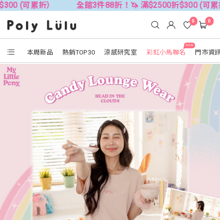
可累折）
全館3件88折！🦄 滿$2500折$300 (可累折）
0
0
NEW
本周新品
熱銷TOP30
涼感研究室
彩虹小馬聯名
門市資