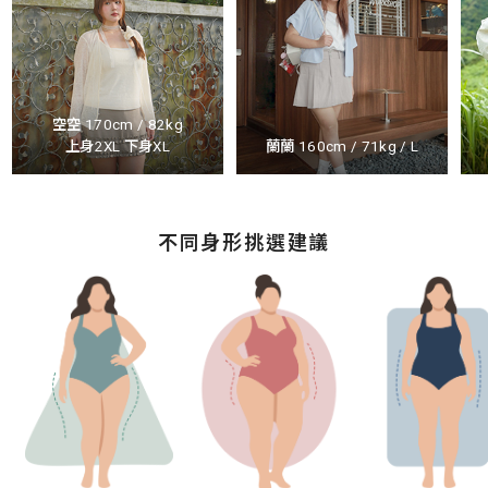
空空 170cm / 82kg
上身2XL 下身XL
蘭蘭 160cm / 71kg / L
不同身形挑選建議