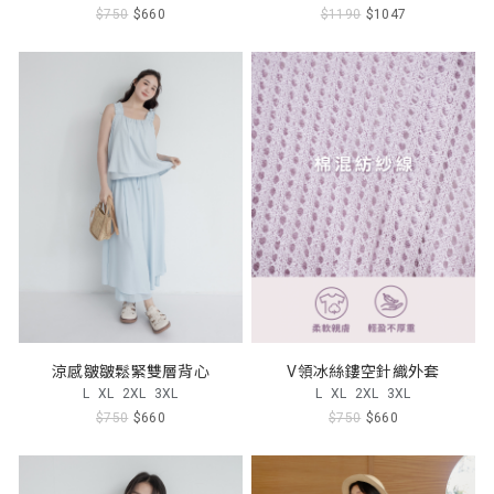
$750
$660
$1190
$1047
涼感皺皺鬆緊雙層背心
V領冰絲鏤空針織外套
L
XL
2XL
3XL
L
XL
2XL
3XL
$750
$660
$750
$660