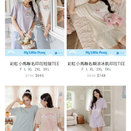
彩虹小馬聯名印花短版TEE
彩虹小馬聯名瞬涼冰肌印花TEE
F
L
XL
2XL
3XL
F
L
XL
2XL
3XL
$790
$695
$850
$748