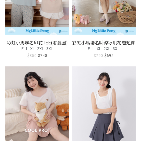
彩虹小馬聯名印花TEE(附髮圈)
彩虹小馬聯名瞬涼冰肌花苞短褲
F
L
XL
2XL
3XL
F
L
XL
2XL
3XL
$850
$748
$790
$695