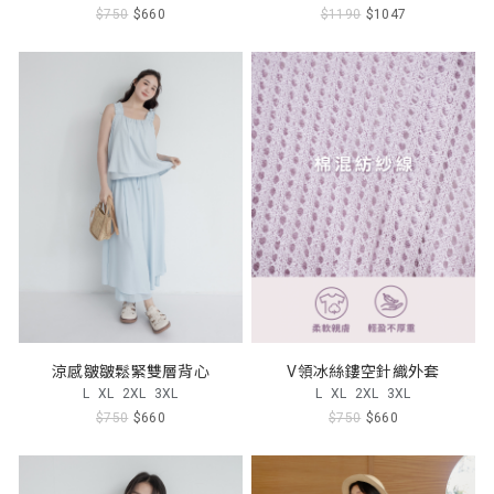
$750
$660
$1190
$1047
涼感皺皺鬆緊雙層背心
V領冰絲鏤空針織外套
L
XL
2XL
3XL
L
XL
2XL
3XL
$750
$660
$750
$660