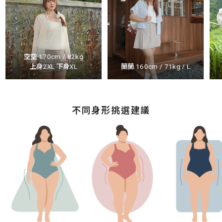
空空 170cm / 82kg
上身2XL 下身XL
蘭蘭 160cm / 71kg / L
不同身形挑選建議