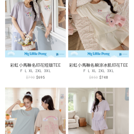
彩虹小馬聯名印花短版TEE
彩虹小馬聯名瞬涼冰肌印花TEE
F
L
XL
2XL
3XL
F
L
XL
2XL
3XL
$790
$695
$850
$748