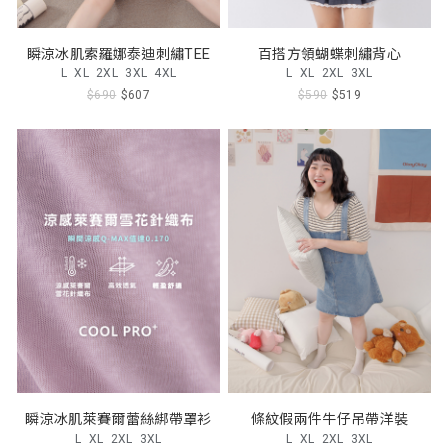
瞬涼冰肌索羅娜泰迪刺繡TEE
百搭方領蝴蝶刺繡背心
L
XL
2XL
3XL
4XL
L
XL
2XL
3XL
$690
$607
$590
$519
瞬涼冰肌萊賽爾蕾絲綁帶罩衫
條紋假兩件牛仔吊帶洋裝
L
XL
2XL
3XL
L
XL
2XL
3XL