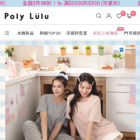
館3件88折！🦄 滿$2500折$300 (可累折）
全館3件88折！
0
0
NEW
本周新品
熱銷TOP30
涼感研究室
彩虹小馬聯名
門市資