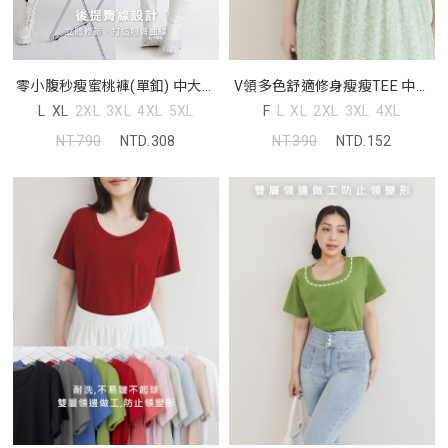
零小腹秒瘦蜜桃褲(單釦) 中大尺
V領多色舒適修身瘦瘦TEE 中大
碼褲子
尺碼上衣
L
XL
2XL
3XL
4XL
5XL
F
L
XL
2XL
3XL
4XL
NT.790
NTD.308
NT.390
NTD.152