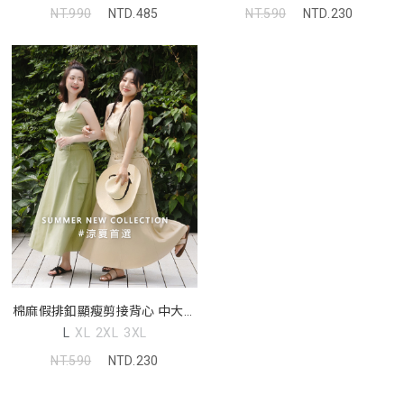
NT.990
NTD.485
NT.590
NTD.230
棉麻假排釦顯瘦剪接背心 中大尺
碼上衣
L
XL
2XL
3XL
NT.590
NTD.230