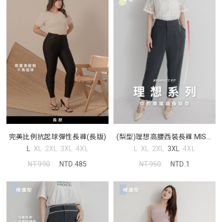
完美比例抗起球彈性長褲(長版)
(梨型)理想高腰西裝長褲 MISS.
中大尺碼褲子
L
XL
2XL
3XL
4XL
L
XL
2XL
3XL
4XL
NT.990
NTD.485
NT.950
NTD.1