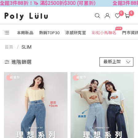
88折！🦄 滿$2500折$300 (可累折）
全館3件88折！🦄 
0
0
NEW
本周新品
熱銷TOP30
涼感研究室
彩虹小馬聯名
門市資
首頁
SLIM
進階篩選