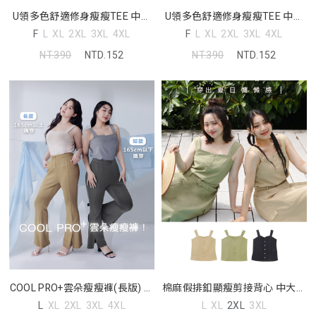
U領多色舒適修身瘦瘦TEE 中大
U領多色舒適修身瘦瘦TEE 中大
尺碼上衣
尺碼上衣
F
L
XL
2XL
3XL
4XL
F
L
XL
2XL
3XL
4XL
NT.390
NTD.152
NT.390
NTD.152
COOL PRO+雲朵瘦瘦褲(長版) 中
棉麻假排釦顯瘦剪接背心 中大尺
大尺碼褲子
碼上衣
L
XL
2XL
3XL
4XL
L
XL
2XL
3XL