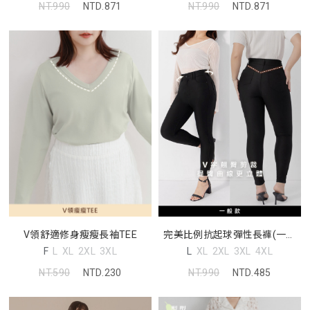
NT.990
NTD.871
NT.990
NTD.871
完美比例抗起球彈性長褲(一般
V領舒適修身瘦瘦長袖TEE
版)
L
XL
2XL
3XL
4XL
F
L
XL
2XL
3XL
NT.990
NTD.485
NT.590
NTD.230