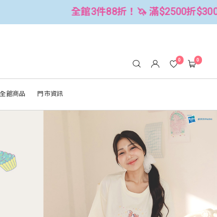
 滿$2500折$300 (可累折）
全館3件
0
0
全館商品
門市資訊