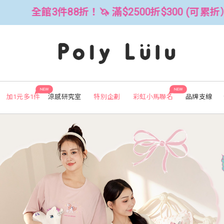
0折$300 (可累折）
全館3件88折！🦄
NEW
NEW
加1元多1件
涼感研究室
特別企劃
彩虹小馬聯名
品牌支線