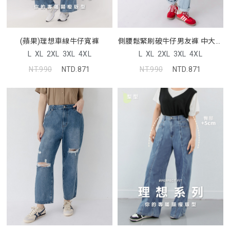
(蘋果)理想車線牛仔寬褲
側腰鬆緊刷破牛仔男友褲 中大尺
碼褲子
L
XL
2XL
3XL
4XL
L
XL
2XL
3XL
4XL
NT.990
NTD.871
NT.990
NTD.871