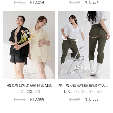
NT.650
NTD.254
NT.650
NTD.254
小香風後鬆緊流蘇邊短褲 MISS.
零小腹秒瘦蜜桃褲(單釦) 中大尺
中大尺碼褲子
碼褲子
L
XL
2XL
3XL
L
XL
2XL
3XL
4XL
5XL
NT.790
NTD.308
NT.790
NTD.308