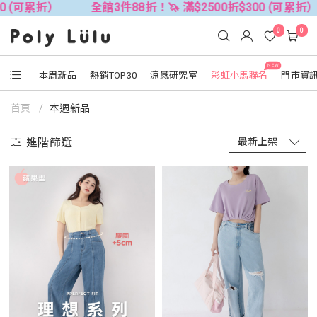
 (可累折）
全館3件88折！🦄 滿$2500折$300 (可累折）
0
0
NEW
本周新品
熱銷TOP30
涼感研究室
彩虹小馬聯名
門市資
首頁
本週新品
進階篩選