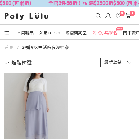
$300 (可累折）
全館3件88折！🦄 滿$2500折$300 (可
0
0
NEW
本周新品
熱銷TOP30
涼感研究室
彩虹小馬聯名
門市資
首頁
輕婚紗X生活系浪漫提案
進階篩選