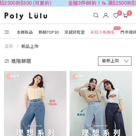
500折$300 (可累折）
全館3件88折！🦄 滿$2500折$300
0
0
NEW
本周新品
熱銷TOP30
涼感研究室
彩虹小馬聯名
門市資
首頁
新品上市
進階篩選