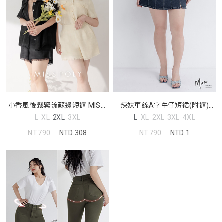
小香風後鬆緊流蘇邊短褲 MISS.
辣妹車線A字牛仔短裙(附褲)
中大尺碼褲子
MUA! 中大尺碼裙子
L
XL
2XL
3XL
L
XL
2XL
3XL
4XL
NT.790
NTD.308
NT.790
NTD.1