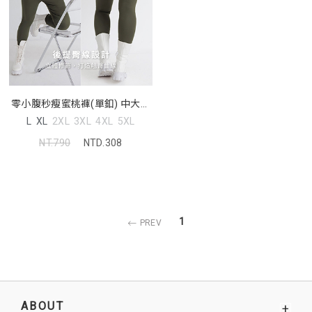
零小腹秒瘦蜜桃褲(單釦) 中大尺
碼褲子
L
XL
2XL
3XL
4XL
5XL
NT.790
NTD.308
1
PREV
ABOUT
+