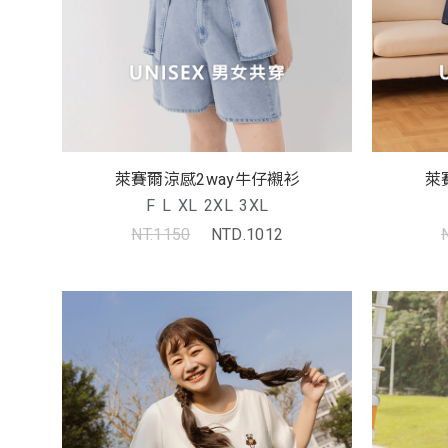
萊賽爾涼感2way牛仔襯衫
萊
F
L
XL
2XL
3XL
NT.1150
NTD.1012