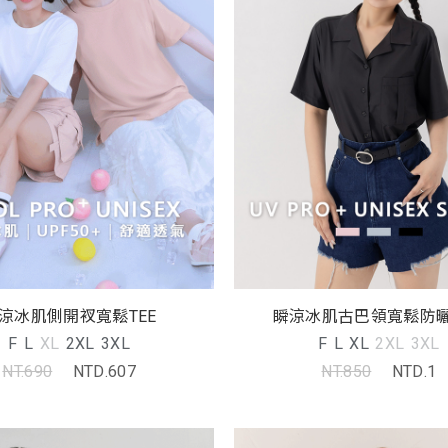
涼冰肌側開衩寬鬆TEE
瞬涼冰肌古巴領寬鬆防
F
L
XL
2XL
3XL
F
L
XL
2XL
3XL
NT.690
NTD.607
NT.850
NTD.1