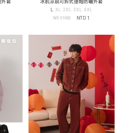
曬外套
冰肌涼感可拆式連帽防曬外套
L
L
XL
2XL
3XL
4XL
NT.1190
NTD.1