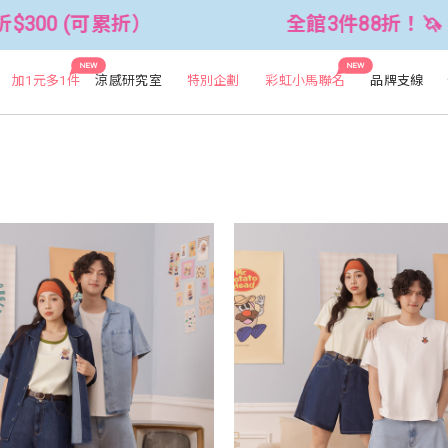
全館3件88折！🦄 滿$2500折$300 (可累折）
NEW
NEW
加1元多1件
涼感研究室
特別企劃
彩虹小馬聯名
品牌支線