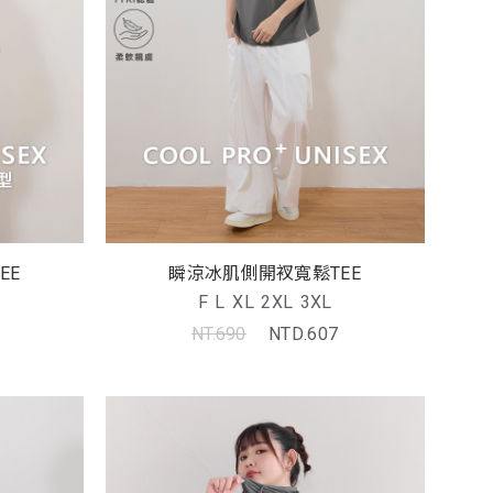
EE
瞬涼冰肌側開衩寬鬆TEE
F
L
XL
2XL
3XL
NT.690
NTD.607