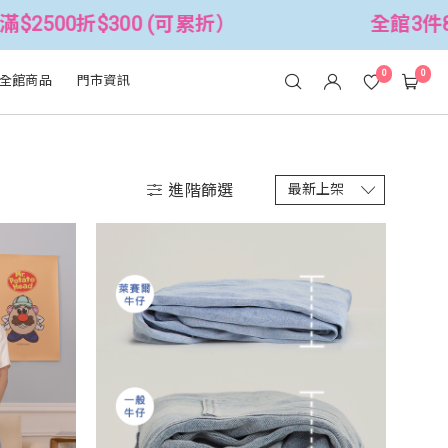
全館3件88折！🦄 滿$2500折$300
0
0
全館商品
門市資訊
進階篩選