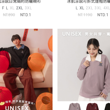
肌涼感日常簡約防曬襯衫
冰肌涼感可拆式連帽防
F
L
XL
2XL
3XL
L
XL
2XL
3XL
4X
NT.890
NTD.1
NT.1190
NTD.1