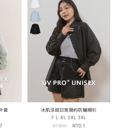
外套
冰肌涼感日常簡約防曬襯衫
L
F
L
XL
2XL
3XL
7
NT.890
NTD.1