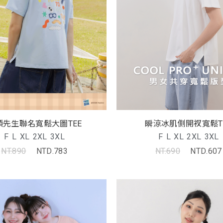
頭先生聯名寬鬆大圖TEE
瞬涼冰肌側開衩寬鬆T
F
L
XL
2XL
3XL
F
L
XL
2XL
3XL
NT.890
NTD.783
NT.690
NTD.607