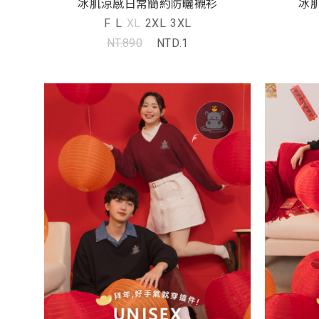
冰肌涼感日常簡約防曬襯衫
冰
F
L
XL
2XL
3XL
NT.890
NTD.1