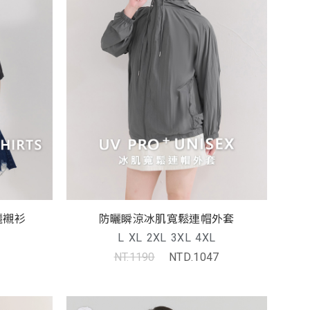
曬襯衫
防曬瞬涼冰肌寬鬆連帽外套
L
XL
2XL
3XL
4XL
NT.1190
NTD.1047