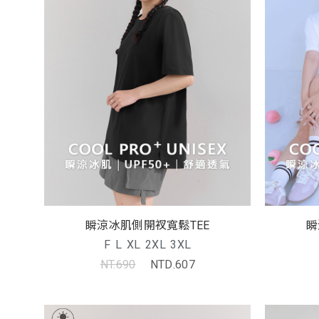
瞬涼冰肌側開衩寬鬆TEE
瞬
F
L
XL
2XL
3XL
NT.690
NTD.607